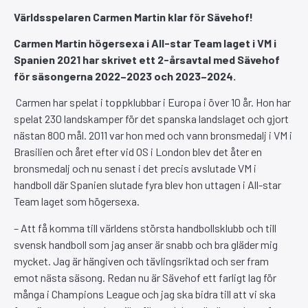
Världsspelaren Carmen Martin klar för Sävehof!
Carmen Martin högersexa i All-star Team laget i VM i
Spanien 2021 har skrivet ett 2-årsavtal med Sävehof
för säsongerna 2022–2023 och 2023–2024.
Carmen har spelat i toppklubbar i Europa i över 10 år. Hon har
spelat 230 landskamper för det spanska landslaget och gjort
nästan 800 mål. 2011 var hon med och vann bronsmedalj i VM i
Brasilien och året efter vid OS i London blev det åter en
bronsmedalj och nu senast i det precis avslutade VM i
handboll där Spanien slutade fyra blev hon uttagen i All-star
Team laget som högersexa.
– Att få komma till världens största handbollsklubb och till
svensk handboll som jag anser är snabb och bra gläder mig
mycket. Jag är hängiven och tävlingsriktad och ser fram
emot nästa säsong. Redan nu är Sävehof ett farligt lag för
många i Champions League och jag ska bidra till att vi ska