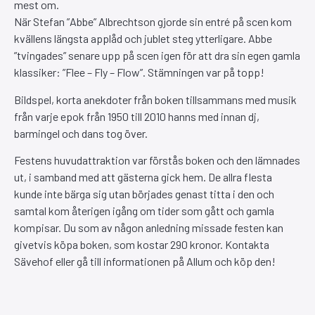
mest om.
När Stefan ”Abbe” Albrechtson gjorde sin entré på scen kom
kvällens längsta applåd och jublet steg ytterligare. Abbe
”tvingades” senare upp på scen igen för att dra sin egen gamla
klassiker: ”Flee – Fly – Flow”. Stämningen var på topp!
Bildspel, korta anekdoter från boken tillsammans med musik
från varje epok från 1950 till 2010 hanns med innan dj,
barmingel och dans tog över.
Festens huvudattraktion var förstås boken och den lämnades
ut, i samband med att gästerna gick hem. De allra flesta
kunde inte bärga sig utan börjades genast titta i den och
samtal kom återigen igång om tider som gått och gamla
kompisar. Du som av någon anledning missade festen kan
givetvis köpa boken, som kostar 290 kronor. Kontakta
Sävehof eller gå till informationen på Allum och köp den!