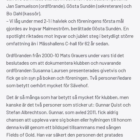
Jan Samuelson (ordförande), Gösta Sundén (sekreterare) och
Bo Dahl (kassör).
– Vi låg under med 2-1 i halvlek och föreningens första mål
gjordes av Ingvar Malmeström, berättade Gösta Sundén. En
spotlight riktades mot Ingvar och jublet steg i betydligt större
omfattning än i Mässhallens C-hall för 62 år sedan.
Ordföranden från 2000-10 Mats Grauers under vars tid det
beslutades om att dokumentera klubben och nuvarande
ordföranden Susanna Laursen presenterades givetvis och
fick ge sin syn på boken och föreningen. Två personer/ledare
som betytt oerhört mycket för Sävehof.
Det är så många som har betytt så mycket för klubben, men
kanske är det två personer som sticker ut: Gunnar Quist och
Stefan Albrechtson. Gunnar, som avled 2011, fick aldrig
chansen att uppleva vare sig boken eller hyllningen till honom
denna kväll genom ett bildspel tillsammans med sången
Fields of Gold. Han var säkert den personen det pratades