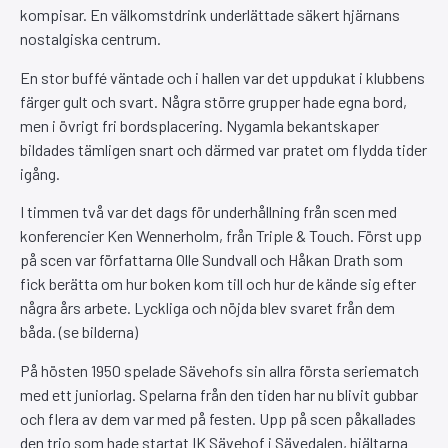
kompisar. En välkomstdrink underlättade säkert hjärnans
nostalgiska centrum.
En stor buffé väntade och i hallen var det uppdukat i klubbens
färger gult och svart. Några större grupper hade egna bord,
men i övrigt fri bordsplacering. Nygamla bekantskaper
bildades tämligen snart och därmed var pratet om flydda tider
igång.
I timmen två var det dags för underhållning från scen med
konferencier Ken Wennerholm, från Triple & Touch. Först upp
på scen var författarna Olle Sundvall och Håkan Drath som
fick berätta om hur boken kom till och hur de kände sig efter
några års arbete. Lyckliga och nöjda blev svaret från dem
båda. (se bilderna)
På hösten 1950 spelade Sävehofs sin allra första seriematch
med ett juniorlag. Spelarna från den tiden har nu blivit gubbar
och flera av dem var med på festen. Upp på scen påkallades
den trio som hade startat IK Sävehof i Sävedalen, hjältarna