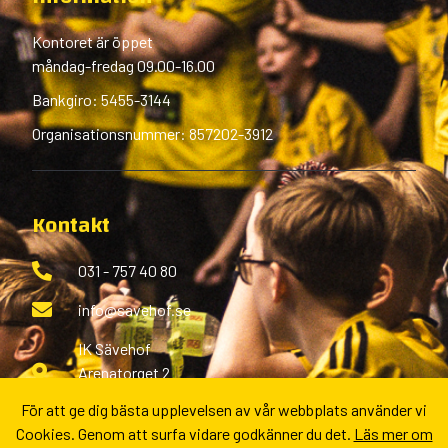
Kontoret är öppet
måndag-fredag 09.00-16.00
Bankgiro: 5455-3144
Organisationsnummer: 857202-3912
Kontakt
031 - 757 40 80
info@savehof.se
IK Sävehof
Arenatorget 2
433 38 Partille
För att ge dig bästa upplevelsen av vår webbplats använder vi
Cookies. Genom att surfa vidare godkänner du det.
Läs mer om
Fler kontaktvägar