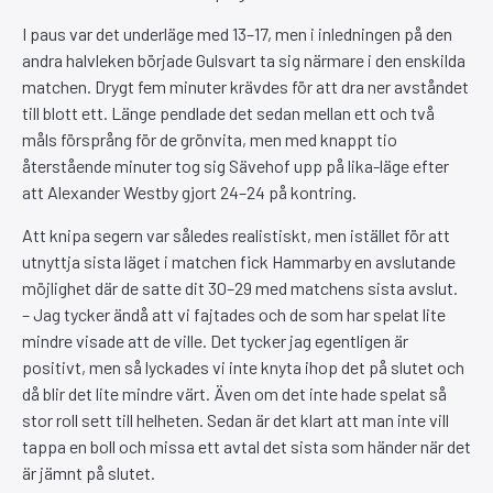
I paus var det underläge med 13–17, men i inledningen på den
andra halvleken började Gulsvart ta sig närmare i den enskilda
matchen. Drygt fem minuter krävdes för att dra ner avståndet
till blott ett. Länge pendlade det sedan mellan ett och två
måls försprång för de grönvita, men med knappt tio
återstående minuter tog sig Sävehof upp på lika-läge efter
att Alexander Westby gjort 24–24 på kontring.
Att knipa segern var således realistiskt, men istället för att
utnyttja sista läget i matchen fick Hammarby en avslutande
möjlighet där de satte dit 30–29 med matchens sista avslut.
– Jag tycker ändå att vi fajtades och de som har spelat lite
mindre visade att de ville. Det tycker jag egentligen är
positivt, men så lyckades vi inte knyta ihop det på slutet och
då blir det lite mindre värt. Även om det inte hade spelat så
stor roll sett till helheten. Sedan är det klart att man inte vill
tappa en boll och missa ett avtal det sista som händer när det
är jämnt på slutet.