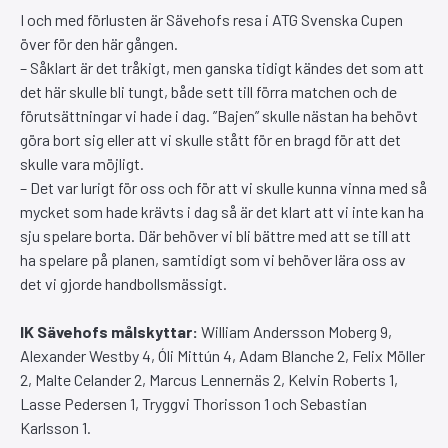
I och med förlusten är Sävehofs resa i ATG Svenska Cupen
över för den här gången.
– Såklart är det tråkigt, men ganska tidigt kändes det som att
det här skulle bli tungt, både sett till förra matchen och de
förutsättningar vi hade i dag. ”Bajen” skulle nästan ha behövt
göra bort sig eller att vi skulle stått för en bragd för att det
skulle vara möjligt.
– Det var lurigt för oss och för att vi skulle kunna vinna med så
mycket som hade krävts i dag så är det klart att vi inte kan ha
sju spelare borta. Där behöver vi bli bättre med att se till att
ha spelare på planen, samtidigt som vi behöver lära oss av
det vi gjorde handbollsmässigt.
IK Sävehofs målskyttar:
William Andersson Moberg 9,
Alexander Westby 4, Óli Mittún 4, Adam Blanche 2, Felix Möller
2, Malte Celander 2, Marcus Lennernäs 2, Kelvin Roberts 1,
Lasse Pedersen 1, Tryggvi Thorisson 1 och Sebastian
Karlsson 1.