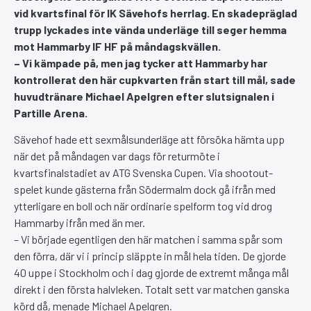
vid kvartsfinal för IK Sävehofs herrlag. En skadepräglad
trupp lyckades inte vända underläge till seger hemma
mot Hammarby IF HF på måndagskvällen.
– Vi kämpade på, men jag tycker att Hammarby har
kontrollerat den här cupkvarten från start till mål, sade
huvudtränare Michael Apelgren efter slutsignalen i
Partille Arena.
Sävehof hade ett sexmålsunderläge att försöka hämta upp
när det på måndagen var dags för returmöte i
kvartsfinalstadiet av ATG Svenska Cupen. Via shootout-
spelet kunde gästerna från Södermalm dock gå ifrån med
ytterligare en boll och när ordinarie spelform tog vid drog
Hammarby ifrån med än mer.
– Vi började egentligen den här matchen i samma spår som
den förra, där vi i princip släppte in mål hela tiden. De gjorde
40 uppe i Stockholm och i dag gjorde de extremt många mål
direkt i den första halvleken. Totalt sett var matchen ganska
körd då, menade Michael Apelgren.