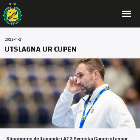
2022-11-21
UTSLAGNA UR CUPEN
Säsongens deltagande i ATG Svenska Cupen stannar