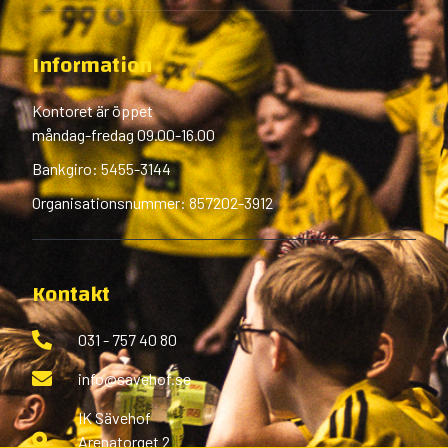
Information
Kontoret är öppet
måndag-fredag 09.00-16.00
Bankgiro: 5455-3144
Organisationsnummer: 857202-3912
Kontakt
031 - 757 40 80
info@savehof.se
IK Sävehof
Arenatorget 2