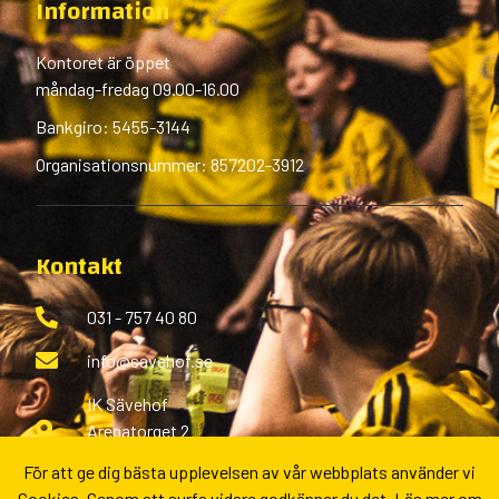
Information
Kontoret är öppet
måndag-fredag 09.00-16.00
Bankgiro: 5455-3144
Organisationsnummer: 857202-3912
Kontakt
031 - 757 40 80
info@savehof.se
IK Sävehof
Arenatorget 2
433 38 Partille
För att ge dig bästa upplevelsen av vår webbplats använder vi
Cookies. Genom att surfa vidare godkänner du det.
Läs mer om