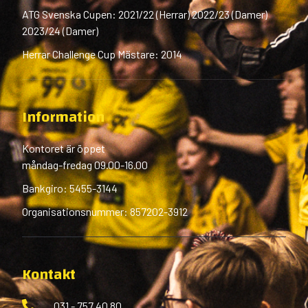
ATG Svenska Cupen: 2021/22 (Herrar) 2022/23 (Damer)
2023/24 (Damer)
Herrar Challenge Cup Mästare: 2014
Information
Kontoret är öppet
måndag-fredag 09.00-16.00
Bankgiro: 5455-3144
Organisationsnummer: 857202-3912
Kontakt
031 - 757 40 80