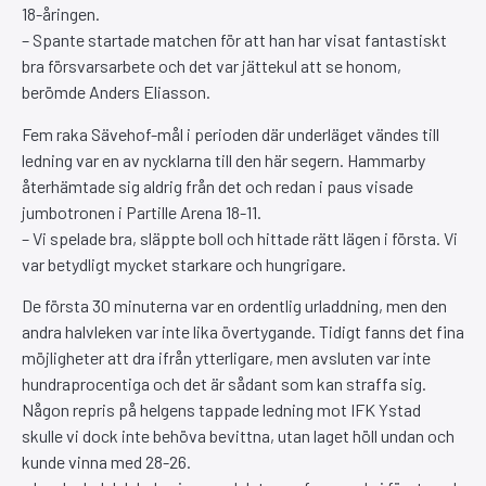
18-åringen.
– Spante startade matchen för att han har visat fantastiskt
bra försvarsarbete och det var jättekul att se honom,
berömde Anders Eliasson.
Fem raka Sävehof-mål i perioden där underläget vändes till
ledning var en av nycklarna till den här segern. Hammarby
återhämtade sig aldrig från det och redan i paus visade
jumbotronen i Partille Arena 18-11.
– Vi spelade bra, släppte boll och hittade rätt lägen i första. Vi
var betydligt mycket starkare och hungrigare.
De första 30 minuterna var en ordentlig urladdning, men den
andra halvleken var inte lika övertygande. Tidigt fanns det fina
möjligheter att dra ifrån ytterligare, men avsluten var inte
hundraprocentiga och det är sådant som kan straffa sig.
Någon repris på helgens tappade ledning mot IFK Ystad
skulle vi dock inte behöva bevittna, utan laget höll undan och
kunde vinna med 28-26.