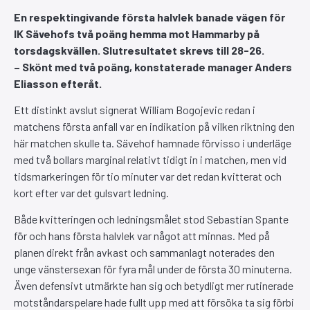
En respektingivande första halvlek banade vägen för
IK Sävehofs två poäng hemma mot Hammarby på
torsdagskvällen. Slutresultatet skrevs till 28-26.
– Skönt med två poäng, konstaterade manager Anders
Eliasson efteråt.
Ett distinkt avslut signerat William Bogojevic redan i
matchens första anfall var en indikation på vilken riktning den
här matchen skulle ta. Sävehof hamnade förvisso i underläge
med två bollars marginal relativt tidigt in i matchen, men vid
tidsmarkeringen för tio minuter var det redan kvitterat och
kort efter var det gulsvart ledning.
Både kvitteringen och ledningsmålet stod Sebastian Spante
för och hans första halvlek var något att minnas. Med på
planen direkt från avkast och sammanlagt noterades den
unge vänstersexan för fyra mål under de första 30 minuterna.
Även defensivt utmärkte han sig och betydligt mer rutinerade
motståndarspelare hade fullt upp med att försöka ta sig förbi