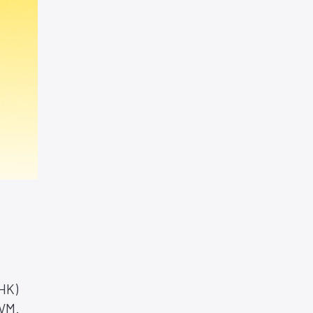
 HK)
 VM.