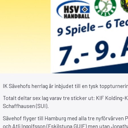
IK Sävehofs herrlag är inbjudet till en tysk toppturner
Totalt deltar sex lag varav tre sticker ut: KIF Koldi
Schaffhausen (SUI).
Sävehof flyger till Hamburg med alla tre nyförvärven
och Atli Ingolfsson (Eskilstuna GUIF) men utan Jonat