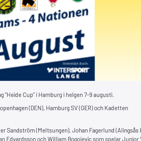
ing ”Heide Cup” i Hamburg i helgen 7-9 augusti.
ng-Kopenhagen (DEN), Hamburg SV (GER) och Kadetten
 Per Sandström (Meltsungen), Johan Fagerlund (Alingsås
han Edvardsson och William Bogojevic som spelar Junior