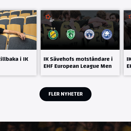
llbaka i IK
IK Sävehofs motståndare i
I
EHF European League Men
E
FLER NYHETER