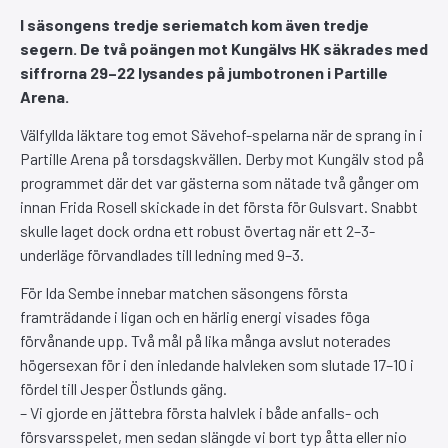
I säsongens tredje seriematch kom även tredje
segern. De två poängen mot Kungälvs HK säkrades med
siffrorna 29–22 lysandes på jumbotronen i Partille
Arena.
Välfyllda läktare tog emot Sävehof-spelarna när de sprang in i
Partille Arena på torsdagskvällen. Derby mot Kungälv stod på
programmet där det var gästerna som nätade två gånger om
innan Frida Rosell skickade in det första för Gulsvart. Snabbt
skulle laget dock ordna ett robust övertag när ett 2–3-
underläge förvandlades till ledning med 9–3.
För Ida Sembe innebar matchen säsongens första
framträdande i ligan och en härlig energi visades föga
förvånande upp. Två mål på lika många avslut noterades
högersexan för i den inledande halvleken som slutade 17–10 i
fördel till Jesper Östlunds gäng.
– Vi gjorde en jättebra första halvlek i både anfalls- och
försvarsspelet, men sedan slängde vi bort typ åtta eller nio