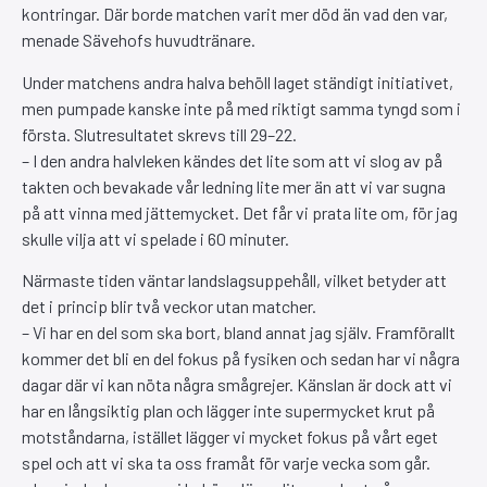
kontringar. Där borde matchen varit mer död än vad den var,
menade Sävehofs huvudtränare.
Under matchens andra halva behöll laget ständigt initiativet,
men pumpade kanske inte på med riktigt samma tyngd som i
första. Slutresultatet skrevs till 29–22.
– I den andra halvleken kändes det lite som att vi slog av på
takten och bevakade vår ledning lite mer än att vi var sugna
på att vinna med jättemycket. Det får vi prata lite om, för jag
skulle vilja att vi spelade i 60 minuter.
Närmaste tiden väntar landslagsuppehåll, vilket betyder att
det i princip blir två veckor utan matcher.
– Vi har en del som ska bort, bland annat jag själv. Framförallt
kommer det bli en del fokus på fysiken och sedan har vi några
dagar där vi kan nöta några smågrejer. Känslan är dock att vi
har en långsiktig plan och lägger inte supermycket krut på
motståndarna, istället lägger vi mycket fokus på vårt eget
spel och att vi ska ta oss framåt för varje vecka som går.