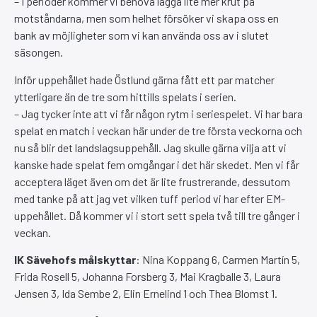
– I perioder kommer vi behöva lägga lite mer krut på
motståndarna, men som helhet försöker vi skapa oss en
bank av möjligheter som vi kan använda oss av i slutet
säsongen.
Inför uppehållet hade Östlund gärna fått ett par matcher
ytterligare än de tre som hittills spelats i serien.
– Jag tycker inte att vi får någon rytm i seriespelet. Vi har bara
spelat en match i veckan här under de tre första veckorna och
nu så blir det landslagsuppehåll. Jag skulle gärna vilja att vi
kanske hade spelat fem omgångar i det här skedet. Men vi får
acceptera läget även om det är lite frustrerande, dessutom
med tanke på att jag vet vilken tuff period vi har efter EM-
uppehållet. Då kommer vi i stort sett spela två till tre gånger i
veckan.
IK Sävehofs målskyttar
: Nina Koppang 6, Carmen Martín 5,
Frida Rosell 5, Johanna Forsberg 3, Mai Kragballe 3, Laura
Jensen 3, Ida Sembe 2, Elin Ernelind 1 och Thea Blomst 1.