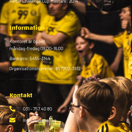
Herrar Challenge Cup Mästare: 2014
Information
Kontoret är öppet
måndag-fredag 09.00-16.00
Bankgiro: 5455-3144
Organisationsnummer: 857202-3912
Kontakt
031 - 757 40 80
info@savehof.se
IK Sävehof