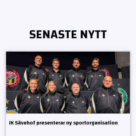
SENASTE NYTT
IK Sävehof presenterar ny sportorganisation