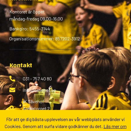
Kontoret är öppet
måndag-fredag 09.00-16.00
Bankgiro: 5455-3144
Organisationsnummer: 857202-3912
Kontakt
031 - 757 40 80
info@savehof.se
IK Sävehof
Arenatorget 2
433 38 Partille
För att ge dig bästa upplevelsen av vår webbplats använder vi
Cookies. Genom att surfa vidare godkänner du det.
Läs mer om
Fler kontaktvägar