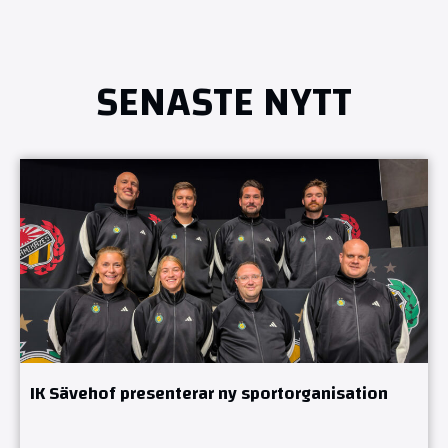
SENASTE NYTT
IK Sävehof presenterar ny sportorganisation