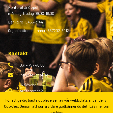
Kontoret är öppet
måndag-fredag 09.00-16.00
Bankgiro: 5455-3144
Organisationsnummer: 857202-3912
Kontakt
031 - 757 40 80
info@savehof.se
IK Sävehof
Arenatorget 2
433 38 Partille
För att ge dig bästa upplevelsen av vår webbplats använder vi
Cookies. Genom att surfa vidare godkänner du det.
Läs mer om
Fler kontaktvägar
cookies