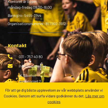
Kontoret är öppet
måndag-fredag 09.00-16.00
Bankgiro: 5455-3144
Organisationsnummer: 857202-3912
Kontakt
031 - 757 40 80
info@savehof.se
IK Sävehof
Arenatorget 2
433 38 Partille
För att ge dig bästa upplevelsen av vår webbplats använder vi
Cookies. Genom att surfa vidare godkänner du det.
Läs mer om
Fler kontaktvägar
cookies