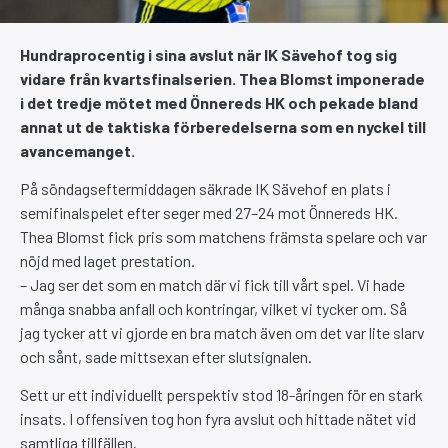
Hundraprocentig i sina avslut när IK Sävehof tog sig
vidare från kvartsfinalserien. Thea Blomst imponerade
i det tredje mötet med Önnereds HK och pekade bland
annat ut de taktiska förberedelserna som en nyckel till
avancemanget.
På söndagseftermiddagen säkrade IK Sävehof en plats i
semifinalspelet efter seger med 27–24 mot Önnereds HK.
Thea Blomst fick pris som matchens främsta spelare och var
nöjd med laget prestation.
– Jag ser det som en match där vi fick till vårt spel. Vi hade
många snabba anfall och kontringar, vilket vi tycker om. Så
jag tycker att vi gjorde en bra match även om det var lite slarv
och sånt, sade mittsexan efter slutsignalen.
Sett ur ett individuellt perspektiv stod 18-åringen för en stark
insats. I offensiven tog hon fyra avslut och hittade nätet vid
samtliga tillfällen.