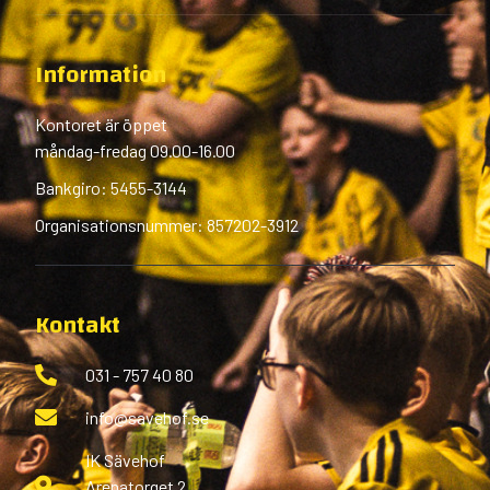
Information
Kontoret är öppet
måndag-fredag 09.00-16.00
Bankgiro: 5455-3144
Organisationsnummer: 857202-3912
Kontakt
031 - 757 40 80
info@savehof.se
IK Sävehof
Arenatorget 2