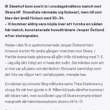
IK Sävehof kom snett in i onsdagskvällens match mot
Skara HF. Stundtals närmade sig Gulsvart, men till sist
blev det ändå förlust med 30–34.
– Vi kommer aldrig vara nöjda över att torska en sådan
här match, konstaterade huvudtränare Jesper Östlund
efter slutsignalen.
Redan i den 15:e spelminuten lade Jesper Östlund fram
timeout-kortet för andra gången i matchen mot Skara. I
Partille Arena hade gästerna då gått ifrån till ledning med 7–3.
– Jag såg rätt tidigt att vi hade det svårt. Det kändes som att
vi inte var på plats och det läckte i försvaret samtidigt som
det inte var någon fart i anfallsspelet, menade han.
En nästan sju minuter lång måltorka satte Thea Stankiewicz
stopp för när hon gjorde 4–8. Målen började därefter komma i
allt tätare takt, men avståndet upp till Skara krympte enbart
marginellt där halvtidsresultatet skrevs till 14–17.