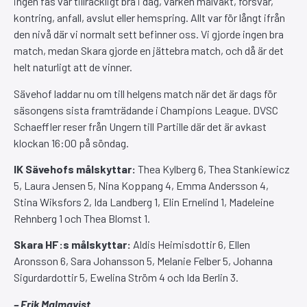
ingen fas var tillräckligt bra i dag, varken målvakt, försvar,
kontring, anfall, avslut eller hemspring. Allt var för långt ifrån
den nivå där vi normalt sett befinner oss. Vi gjorde ingen bra
match, medan Skara gjorde en jättebra match, och då är det
helt naturligt att de vinner.
Sävehof laddar nu om till helgens match när det är dags för
säsongens sista framträdande i Champions League. DVSC
Schaeffler reser från Ungern till Partille där det är avkast
klockan 16:00 på söndag.
IK Sävehofs målskyttar:
Thea Kylberg 6, Thea Stankiewicz
5, Laura Jensen 5, Nina Koppang 4, Emma Andersson 4,
Stina Wiksfors 2, Ida Landberg 1, Elin Ernelind 1, Madeleine
Rehnberg 1 och Thea Blomst 1.
Skara HF:s målskyttar:
Aldis Heimisdottir 6, Ellen
Aronsson 6, Sara Johansson 5, Melanie Felber 5, Johanna
Sigurdardottir 5, Ewelina Ström 4 och Ida Berlin 3.
– Erik Malmqvist