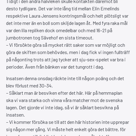
Tidigt i den andra halvleken skulle kontakten däremot bli
desto tydligare. Det var inte lång tid mellan Elin Ernelinds
respektive Laura Jensens kontringsmål och helt plötsligt var
det inte mer än en boll som skiljde lagen åt. Med fyra raka mål
var den lila repliken dock omedelbar och med 16–21 på
jumbotronen tog Sävehof en sista timeout.
– Vi försökte göra så mycket rätt saker som var möjligt och
göra de skiften som behövdes, men i dag fick vi ingen fullträff
på någonting trots att jag tycker att sju-sex-spelet var bra i
perioder. Även från bänken var det tungrott i dag.
Insatsen denna onsdag räckte inte till någon poäng och det
blev förlust med 30–34.
– Såklart man är besviken efter det här. Här på hemmaplan
ska vi vara starka och vinna våra matcher mot de svenska
lagen. Det gjorde vi inte idag, så vi är såklart besvikna på
insatsen.
– Vi kommer försöka se till att den här historien inte upprepar
sig någon mer gång. Vi måste helt enkelt göra det bättre, för