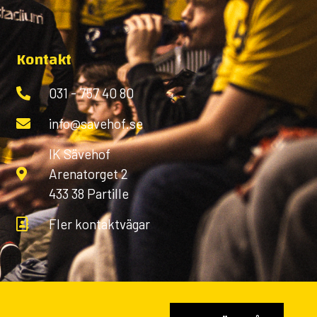
Kontakt
031 - 757 40 80
info@savehof.se
IK Sävehof
Arenatorget 2
433 38 Partille
Fler kontaktvägar