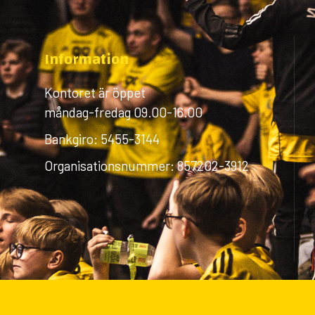
Information
Kontoret är öppet
måndag-fredag 09.00-16.00
Bankgiro: 5455-3144
Organisationsnummer: 857202-3912