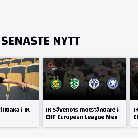
SENASTE NYTT
llbaka i IK
IK Sävehofs motståndare i
I
EHF European League Men
E