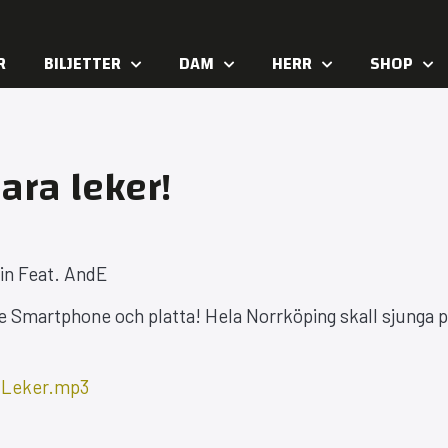
R
BILJETTER
DAM
HERR
SHOP
ara leker!
min Feat. AndE
rje Smartphone och platta! Hela Norrköping skall sjunga 
-Leker.mp3