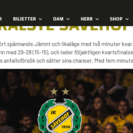
RÄLSTE SÄVEHOF 
R
BILJETTER
DAM
HERR
SHOP
ört spännande.Jämnt och likaläge med två minuter kvar.
n med 29-28 (15-15), och leder följaktligen kvartsfinals
s anfallsförsök och sätter sina chanser. Med fem minut