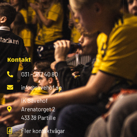
Kontakt
031 - 757 40 80
info@savehof.se
IK Sävehof
Arenatorget 2
433 38 Partille
Fler kontaktvägar