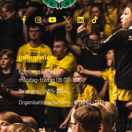
Information
Kontoret är öppet
måndag-fredag 09.00-16.00
Bankgiro: 5455-3144
Organisationsnummer: 857202-3912