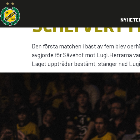
SCHEFVERT F
NYHETE
Den första matchen i bäst av fem blev oerh
avgjorde för Sävehof mot Lugi.Herrarna van
Laget uppträder bestämt, stänger ned Lugi