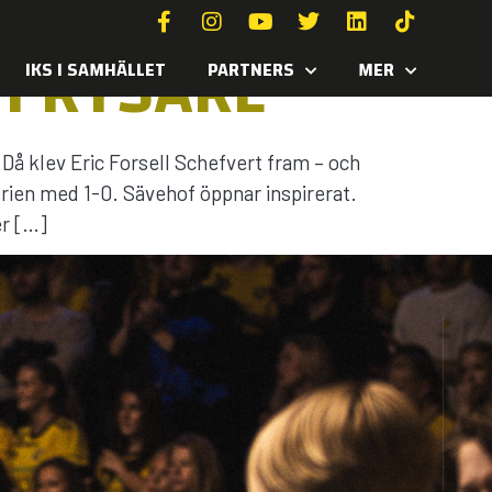
I RYSARE
IKS I SAMHÄLLET
PARTNERS
MER
Då klev Eric Forsell Schefvert fram – och
erien med 1-0. Sävehof öppnar inspirerat.
er […]