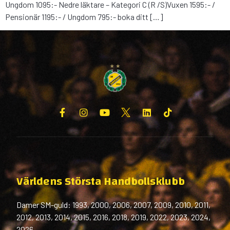
Ungdom 1095:- Nedre läktare – Kategori C (R /S)Vuxen 1595:- /
Pensionär 1195:- / Ungdom 795:- boka ditt […]
Världens Största Handbollsklubb
Damer SM-guld: 1993, 2000, 2006, 2007, 2009, 2010, 2011,
2012, 2013, 2014, 2015, 2016, 2018, 2019, 2022, 2023, 2024,
2026