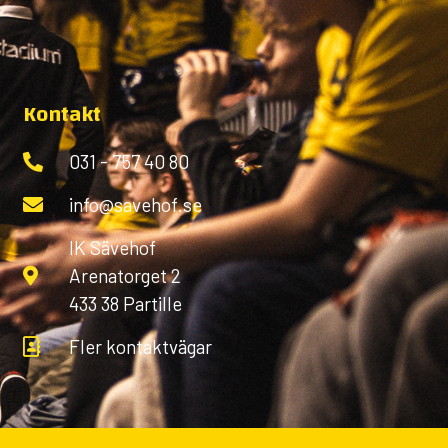
Kontakt
031 - 757 40 80
info@savehof.se
IK Sävehof
Arenatorget 2
433 38 Partille
Fler kontaktvägar