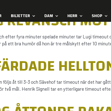
G REVANSCH MOT 
R
BILJETTER
DAM
HERR
SHOP
h efter fyra minuter spelade minuter tar Lugi timeout 
är på ett bra humör då hon är tre målskytt efter 10 minut
FÄRDADE HELLTO
 följs åt till 3-3 och Sävehof tar timeout när det har gå
 två mål. Henrik Signell tar en ytterligare timeout eft