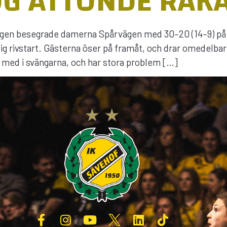
G ÅTTONDE RAK
sdagen besegrade damerna Spårvägen med 30–20 (14–9) p
ktig rivstart. Gästerna öser på framåt, och drar omedelba
t med i svängarna, och har stora problem […]