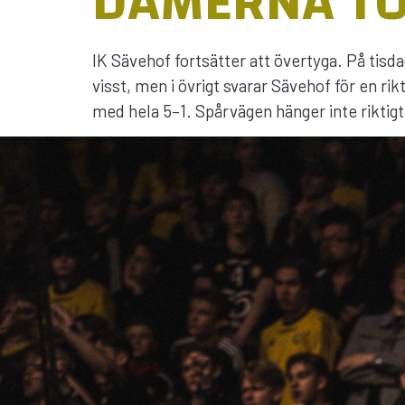
DAMERNA TO
IK Sävehof fortsätter att övertyga. På ti
visst, men i övrigt svarar Sävehof för en ri
med hela 5–1. Spårvägen hänger inte riktig