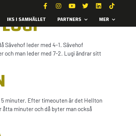
LUGI
IKS I SAMHÄLLET
PARTNERS
MER
då Sävehof leder med 4-1. Sävehof
er och man leder med 7-2. Lugi ändrar sitt
N
tt 5 minuter. Efter timeouten är det Hellton
er åtta minuter och då byter man också