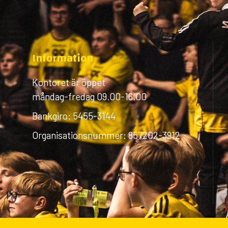
Information
Kontoret är öppet
måndag-fredag 09.00-16.00
Bankgiro: 5455-3144
Organisationsnummer: 857202-3912