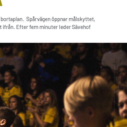
A
å bortaplan. Spårvägen öppnar målskyttet,
rt ifrån. Efter fem minuter leder Sävehof