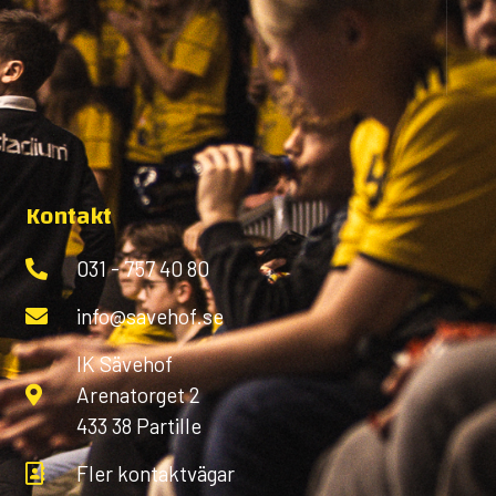
Kontakt
031 - 757 40 80
info@savehof.se
IK Sävehof
Arenatorget 2
433 38 Partille
Fler kontaktvägar