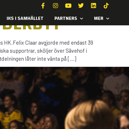
PDERBYT
IKS I SAMHÄLLET
PARTNERS
MER
 HK.Felix Claar avgjorde med endast 39
iska supportrar, sköljer över Sävehof i
delningen låter inte vänta på […]