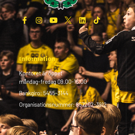
Information
Kontoret är öppet
måndag-fredag 09.00-16.00
Bankgiro: 5455-3144
Organisationsnummer: 857202-3912