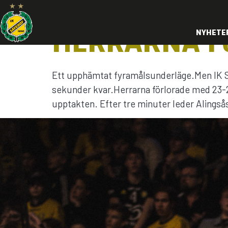
HERRARNA FÖ
NYHETE
Ett upphämtat fyramålsunderläge.Men IK S
sekunder kvar.Herrarna förlorade med 23-24 
upptakten. Efter tre minuter leder Alingså