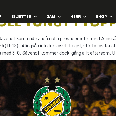
LL TUNGT I TOP
R
BILJETTER
DAM
HERR
SHOP
ävehof kammade ändå noll i prestigemötet med Alingsås
(11-12). Alingsås inleder vasst. Laget, stöttat av fanat
s med 3-0. Sävehof kommer dock igång allt eftersom. Ut