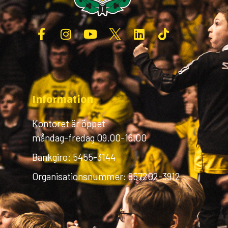
Information
Kontoret är öppet
måndag-fredag 09.00-16.00
Bankgiro: 5455-3144
Organisationsnummer: 857202-3912