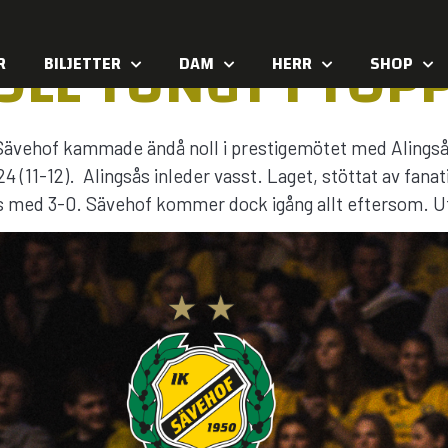
LL TUNGT I TOP
R
BILJETTER
DAM
HERR
SHOP
ävehof kammade ändå noll i prestigemötet med Alingsås
(11-12). Alingsås inleder vasst. Laget, stöttat av fanat
s med 3-0. Sävehof kommer dock igång allt eftersom. Ut