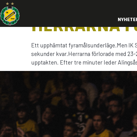
HERRARNA FÖ
NYHETE
Ett upphämtat fyramålsunderläge.Men IK S
sekunder kvar.Herrarna förlorade med 23-24 
upptakten. Efter tre minuter leder Alingså