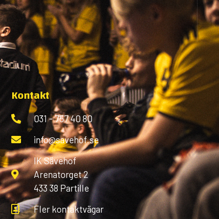
Kontakt
031 - 757 40 80
info@savehof.se
IK Sävehof
Arenatorget 2
433 38 Partille
Fler kontaktvägar