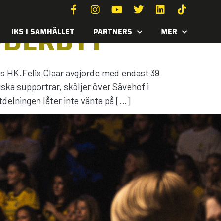
PDERBYT
IKS I SAMHÄLLET
PARTNERS
MER
 HK.Felix Claar avgjorde med endast 39
iska supportrar, sköljer över Sävehof i
delningen låter inte vänta på […]