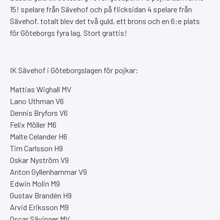
15! spelare från Sävehof och på flicksidan 4 spelare från
Sävehof. totalt blev det två guld, ett brons och en 6:e plats
för Göteborgs fyra lag. Stort grattis!
IK Sävehof i Göteborgslagen för pojkar:
Mattias Wighall MV
Lano Uthman V6
Dennis Bryfors V6
Felix Möller M6
Malte Celander H6
Tim Carlsson H9
Oskar Nyström V9
Anton Gyllenhammar V9
Edwin Molin M9
Gustav Brandén H9
Arvid Eriksson M9
Oscar Sävinger MV