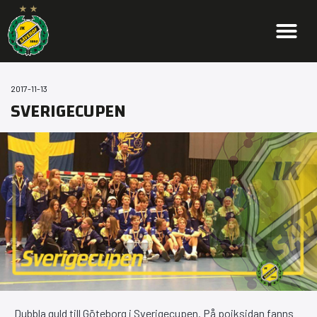
2017-11-13
SVERIGECUPEN
Dubbla guld till Göteborg i Sverigecupen. På pojksidan fanns