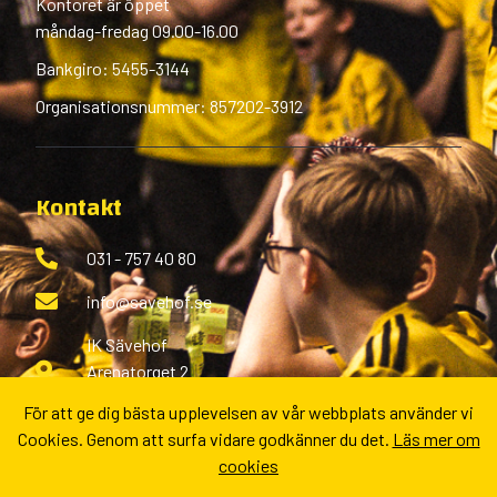
Kontoret är öppet
måndag-fredag 09.00-16.00
Bankgiro: 5455-3144
Organisationsnummer: 857202-3912
Kontakt
031 - 757 40 80
info@savehof.se
IK Sävehof
Arenatorget 2
433 38 Partille
För att ge dig bästa upplevelsen av vår webbplats använder vi
Cookies. Genom att surfa vidare godkänner du det.
Läs mer om
Fler kontaktvägar
cookies