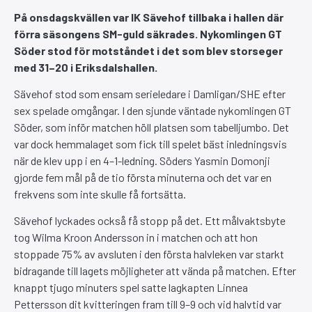
På onsdagskvällen var IK Sävehof tillbaka i hallen där
förra säsongens SM-guld säkrades. Nykomlingen GT
Söder stod för motståndet i det som blev storseger
med 31–20 i Eriksdalshallen.
Sävehof stod som ensam serieledare i Damligan/SHE efter
sex spelade omgångar. I den sjunde väntade nykomlingen GT
Söder, som inför matchen höll platsen som tabelljumbo. Det
var dock hemmalaget som fick till spelet bäst inledningsvis
när de klev upp i en 4–1-ledning. Söders Yasmin Domonji
gjorde fem mål på de tio första minuterna och det var en
frekvens som inte skulle få fortsätta.
Sävehof lyckades också få stopp på det. Ett målvaktsbyte
tog Wilma Kroon Andersson in i matchen och att hon
stoppade 75% av avsluten i den första halvleken var starkt
bidragande till lagets möjligheter att vända på matchen. Efter
knappt tjugo minuters spel satte lagkapten Linnea
Pettersson dit kvitteringen fram till 9–9 och vid halvtid var