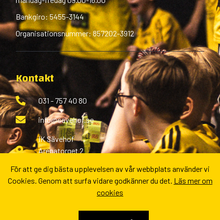
Bankgiro: 5455-3144
Organisationsnummer: 857202-3912
Kontakt
031 - 757 40 80
info@savehof.se
IK Sävehof
Arenatorget 2
433 38 Partille
För att ge dig bästa upplevelsen av vår webbplats använder vi
Cookies. Genom att surfa vidare godkänner du det.
Läs mer om
Fler kontaktvägar
cookies