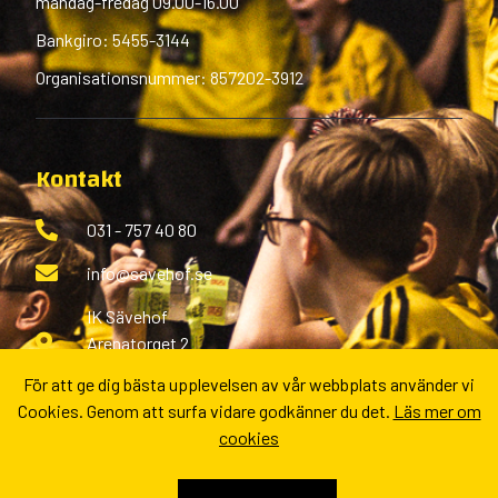
måndag-fredag 09.00-16.00
Bankgiro: 5455-3144
Organisationsnummer: 857202-3912
Kontakt
031 - 757 40 80
info@savehof.se
IK Sävehof
Arenatorget 2
433 38 Partille
För att ge dig bästa upplevelsen av vår webbplats använder vi
Cookies. Genom att surfa vidare godkänner du det.
Läs mer om
Fler kontaktvägar
cookies