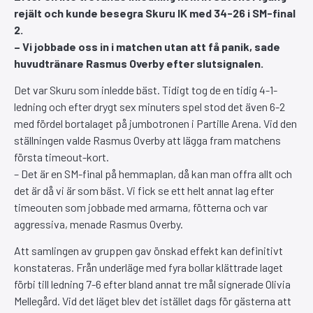
rejält och kunde besegra Skuru IK med 34-26 i SM-final
2.
– Vi jobbade oss in i matchen utan att få panik, sade
huvudtränare Rasmus Overby efter slutsignalen.
Det var Skuru som inledde bäst. Tidigt tog de en tidig 4-1-
ledning och efter drygt sex minuters spel stod det även 6-2
med fördel bortalaget på jumbotronen i Partille Arena. Vid den
ställningen valde Rasmus Overby att lägga fram matchens
första timeout-kort.
– Det är en SM-final på hemmaplan, då kan man offra allt och
det är då vi är som bäst. Vi fick se ett helt annat lag efter
timeouten som jobbade med armarna, fötterna och var
aggressiva, menade Rasmus Overby.
Att samlingen av gruppen gav önskad effekt kan definitivt
konstateras. Från underläge med fyra bollar klättrade laget
förbi till ledning 7-6 efter bland annat tre mål signerade Olivia
Mellegård. Vid det läget blev det istället dags för gästerna att