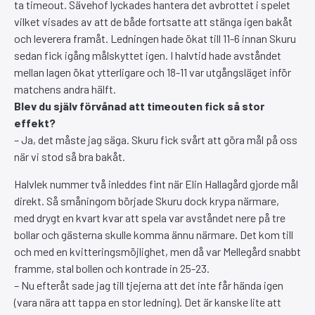
ta timeout. Sävehof lyckades hantera det avbrottet i spelet
vilket visades av att de både fortsatte att stänga igen bakåt
och leverera framåt. Ledningen hade ökat till 11-6 innan Skuru
sedan fick igång målskyttet igen. I halvtid hade avståndet
mellan lagen ökat ytterligare och 18-11 var utgångsläget inför
matchens andra hälft.
Blev du själv förvånad att timeouten fick så stor
effekt?
– Ja, det måste jag säga. Skuru fick svårt att göra mål på oss
när vi stod så bra bakåt.
Halvlek nummer två inleddes fint när Elin Hallagård gjorde mål
direkt. Så småningom började Skuru dock krypa närmare,
med drygt en kvart kvar att spela var avståndet nere på tre
bollar och gästerna skulle komma ännu närmare. Det kom till
och med en kvitteringsmöjlighet, men då var Mellegård snabbt
framme, stal bollen och kontrade in 25-23.
– Nu efteråt sade jag till tjejerna att det inte får hända igen
(vara nära att tappa en stor ledning). Det är kanske lite att