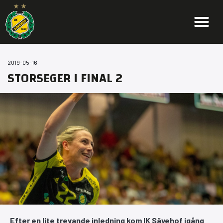
2019-05-16
STORSEGER I FINAL 2
Efter en lite trevande inledning kom IK Sävehof igång