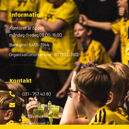
Information
Kontoret är öppet
måndag-fredag 09.00-16.00
Bankgiro: 5455-3144
Organisationsnummer: 857202-3912
Kontakt
031 - 757 40 80
info@savehof.se
IK Sävehof
Arenatorget 2