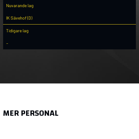
Nuvarande lag
IK Sävehof (D)
Tidigare lag
–
MER PERSONAL