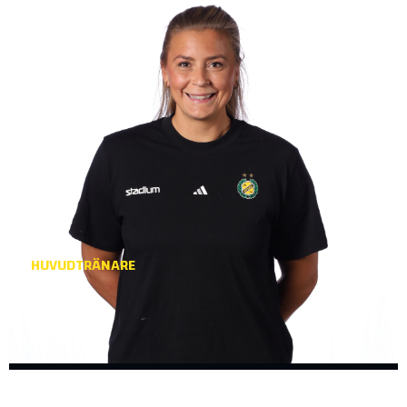
HUVUDTRÄNARE
ISABELLE
GULLDÉN