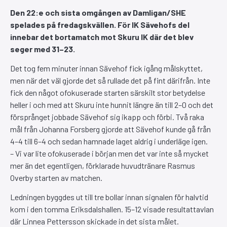
Den 22:e och sista omgången av Damligan/SHE
spelades på fredagskvällen. För IK Sävehofs del
innebar det bortamatch mot Skuru IK där det blev
seger med 31–23.
Det tog fem minuter innan Sävehof fick igång målskyttet,
men när det väl gjorde det så rullade det på fint därifrån. Inte
fick den något ofokuserade starten särskilt stor betydelse
heller i och med att Skuru inte hunnit längre än till 2–0 och det
försprånget jobbade Sävehof sig ikapp och förbi. Två raka
mål från Johanna Forsberg gjorde att Sävehof kunde gå från
4–4 till 6–4 och sedan hamnade laget aldrig i underläge igen.
– Vi var lite ofokuserade i början men det var inte så mycket
mer än det egentligen, förklarade huvudtränare Rasmus
Overby starten av matchen.
Ledningen byggdes ut till tre bollar innan signalen för halvtid
kom i den tomma Eriksdalshallen. 15–12 visade resultattavlan
där Linnea Pettersson skickade in det sista målet.