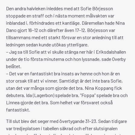
Den andra halvleken inleddes med att Sofie Börjesson
stoppade en straff och i nästa moment målvakten var
inblandad i, förhindrades ett kantläge. Däremellan hade Nina
Dano gjort 16–12 och därefter även 17–12. Börjesson var
tillsammans med ett starkt försvar en stor anledning till att
ledningen sedan kunde utökas ytterligare.
– Jag sa till Sofie att vi skulle stänga ner här i Eriksdalshallen
under de tio första minuterna och hon lyssnade, sade Overby
belåtet.
– Det var en fantastiskt bra insats av henne och hon är en
stor orsak till att vi vinner. Samtidigt är det inte bara Sofie,
utan det var många som gjorde det bra. Nina Koppang fick
debutera, Ida (Lagerbon) spelade bra, ”Foppa” spelade bra och
Linnea gjorde det bra. Som helhet var försvaret också
fantastiskt.
Till slut blev det seger med övertygande 31–23. Sedan tidigare
var tredjeplatsen i tabellen säkrad och efter slutsignalen