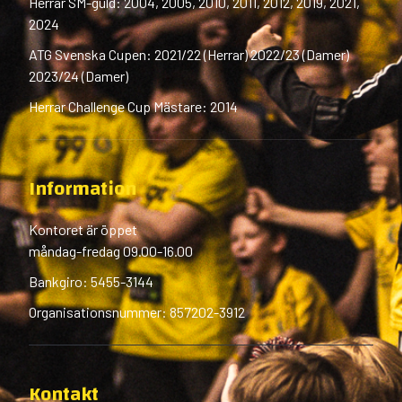
Herrar SM-guld: 2004, 2005, 2010, 2011, 2012, 2019, 2021,
2024
ATG Svenska Cupen: 2021/22 (Herrar) 2022/23 (Damer)
2023/24 (Damer)
Herrar Challenge Cup Mästare: 2014
Information
Kontoret är öppet
måndag-fredag 09.00-16.00
Bankgiro: 5455-3144
Organisationsnummer: 857202-3912
Kontakt