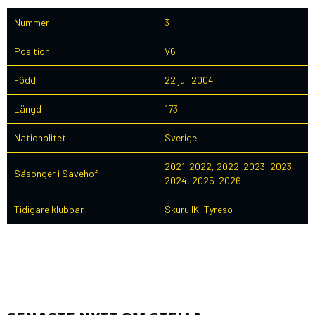
Nummer
3
Position
V6
Född
22 juli 2004
Längd
173
Nationalitet
Sverige
2021-2022, 2022-2023, 2023-
Säsonger i Sävehof
2024, 2025-2026
Tidigare klubbar
Skuru IK, Tyresö