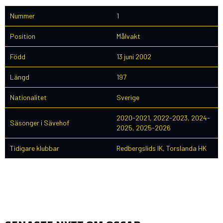
Nummer
1
Position
Målvakt
Född
13 juni 2002
Längd
197
Nationalitet
Sverige
2020-2021, 2022-2023, 2024-
Säsonger i Sävehof
2025, 2025-2026
Tidigare klubbar
Redbergslids IK, Torslanda HK