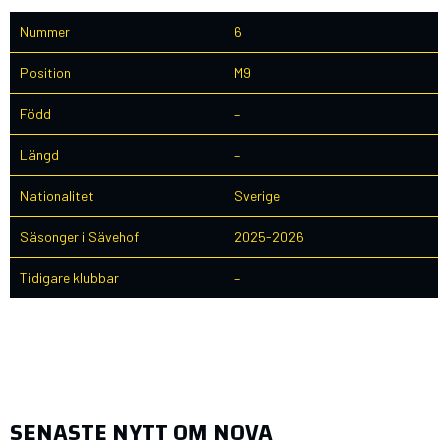
Nummer
6
Position
M9
Född
–
Längd
–
Nationalitet
Sverige
Säsonger i Sävehof
2025-2026
Tidigare klubbar
–
SENASTE NYTT OM NOVA