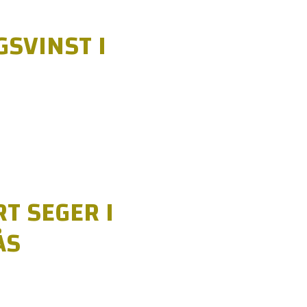
SVINST I
T SEGER I
ÅS