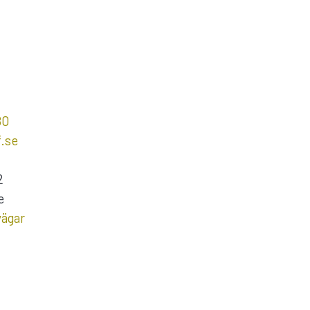
80
.se
2
e
vägar