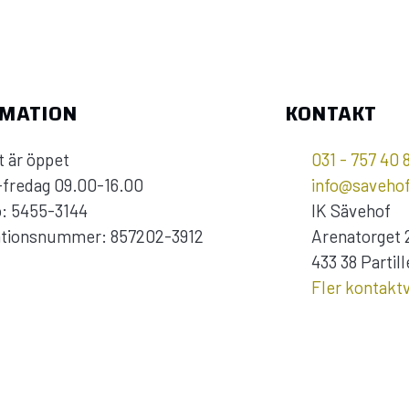
RMATION
KONTAKT
 är öppet
031 - 757 40 
fredag 09.00-16.00
info@savehof
o: 5455-3144
IK Sävehof
ationsnummer: 857202-3912
Arenatorget 
433 38 Partill
Fler kontakt