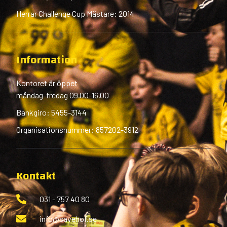
Herrar Challenge Cup Mästare: 2014
Information
Kontoret är öppet
måndag-fredag 09.00-16.00
Bankgiro: 5455-3144
Organisationsnummer: 857202-3912
Kontakt
031 - 757 40 80
info@savehof.se