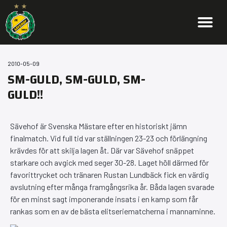
2010-05-09
SM-GULD, SM-GULD, SM-
GULD!!
Sävehof är Svenska Mästare efter en historiskt jämn
finalmatch. Vid full tid var ställningen 23-23 och förlängning
krävdes för att skilja lagen åt. Där var Sävehof snäppet
starkare och avgick med seger 30-28. Laget höll därmed för
favorittrycket och tränaren Rustan Lundbäck fick en värdig
avslutning efter många framgångsrika år. Båda lagen svarade
för en minst sagt imponerande insats i en kamp som får
rankas som en av de bästa elitseriematcherna i mannaminne.