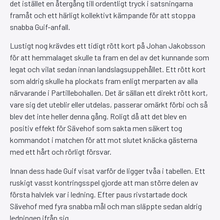
det istället en återgång till ordentligt tryck i satsningarna
framåt och ett härligt kollektivt kämpande för att stoppa
snabba Guif-anfall.
Lustigt nog krävdes ett tidigt rött kort på Johan Jakobsson
för att hemmalaget skulle ta fram en del av det kunnande som
legat och vilat sedan innan landslagsuppehållet. Ett rött kort
som aldrig skulle ha plockats fram enligt merparten av alla
närvarande i Partillebohallen. Det är sällan ett direkt rött kort,
vare sig det uteblir eller utdelas, passerar omärkt förbi och så
blev det inte heller denna gång. Roligt då att det blev en
positiv effekt för Sävehof som sakta men säkert tog
kommandot i matchen för att mot slutet knäcka gästerna
med ett hårt och rörligt försvar.
Innan dess hade Guif visat varför de ligger tvåa i tabellen. Ett
ruskigt vasst kontringsspel gjorde att man större delen av
första halvlek var i ledning. Efter paus rivstartade dock
Sävehof med fyra snabba mål och man släppte sedan aldrig
ledningen ifrån sig.