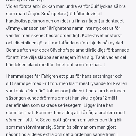
Vid en första anblick kan man undra varför Guif lyckas så bra
som man i år gör. Små spelare (förhållandevis till
handbollsspelarnormen om det nu finns någon) undantaget
Jimmy Jansson ser i ärlighetens namn inte mycket ut för
världen men skenet bedrar ordentligt. Kollektivet är starkt
och disciplinen gör att motståndarna inte bjuds på mycket.
Denna afton var dock Sävehofspelarna tillräckligt förbannade
för att inte vilja släppa seriesegern ifrån sig. Tänk vad en del
händelser ibland medför. Inget ont som inte har…!
I hemmalaget får Fahlgren ett plus för hans satsningar och
sitt samspel med Fritzon, men klart mest lysande för kvällen
var Tobias ”Rumän” Johansson (bilden). Undra om han innan
säsongen kunde drömma om att han skulle göra 12 mål i
seriefinalen som säkrade seriesegern. Ligger inte han
sömnlös i natt kommer han aldrig att få några problem med
sömnen i sitt liv. Sover gott gör man om saker och ting blir
som man förväntar sig. Sömnlös blir man om man gjort
någonting alldeles extra och det gjorde han sannerligen i