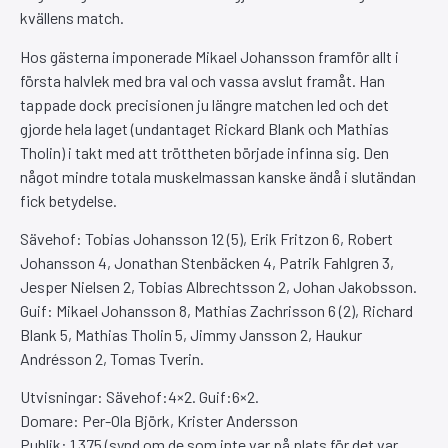
kvällens match.
Hos gästerna imponerade Mikael Johansson framför allt i
första halvlek med bra val och vassa avslut framåt. Han
tappade dock precisionen ju längre matchen led och det
gjorde hela laget (undantaget Rickard Blank och Mathias
Tholin) i takt med att tröttheten började infinna sig. Den
något mindre totala muskelmassan kanske ändå i slutändan
fick betydelse.
Sävehof: Tobias Johansson 12 (5), Erik Fritzon 6, Robert
Johansson 4, Jonathan Stenbäcken 4, Patrik Fahlgren 3,
Jesper Nielsen 2, Tobias Albrechtsson 2, Johan Jakobsson.
Guif: Mikael Johansson 8, Mathias Zachrisson 6 (2), Richard
Blank 5, Mathias Tholin 5, Jimmy Jansson 2, Haukur
Andrésson 2, Tomas Tverin.
Utvisningar: Sävehof:4×2. Guif:6×2.
Domare: Per-Ola Björk, Krister Andersson
Publik: 1 375 (synd om de som inte var på plats för det var