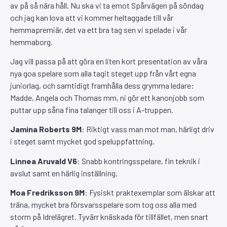
av på så nära håll. Nu ska vi ta emot Spårvägen på söndag
och jag kan lova att vi kommer heltaggade till vår
hemmapremiär, det va ett bra tag sen vi spelade i vår
hemmaborg.
Jag vill passa på att göra en liten kort presentation av våra
nya goa spelare som alla tagit steget upp från vårt egna
juniorlag, och samtidigt framhålla dess grymma ledare:
Madde, Angela och Thomas mm, ni gör ett kanonjobb som
puttar upp såna fina talanger till oss i A-truppen.
Jamina Roberts 9M
: Riktigt vass man mot man, härligt driv
i steget samt mycket god speluppfattning.
Linnea Aruvald V6
: Snabb kontringsspelare, fin teknik i
avslut samt en härlig inställning.
Moa Fredriksson 9M
: Fysiskt praktexemplar som älskar att
träna, mycket bra försvarsspelare som tog oss alla med
storm på Idrelägret. Tyvärr knäskada för tillfället, men snart