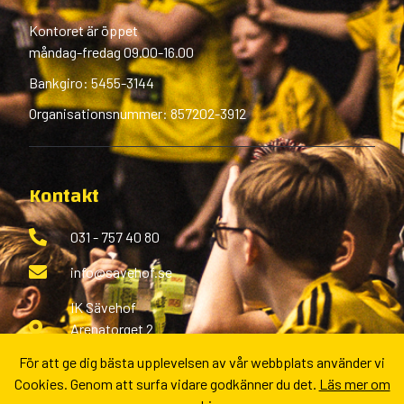
Kontoret är öppet
måndag-fredag 09.00-16.00
Bankgiro: 5455-3144
Organisationsnummer: 857202-3912
Kontakt
031 - 757 40 80
info@savehof.se
IK Sävehof
Arenatorget 2
433 38 Partille
För att ge dig bästa upplevelsen av vår webbplats använder vi
Cookies. Genom att surfa vidare godkänner du det.
Läs mer om
Fler kontaktvägar