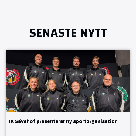
SENASTE NYTT
IK Sävehof presenterar ny sportorganisation