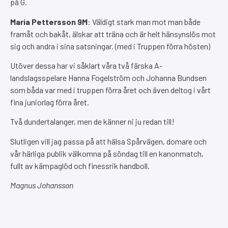
på G.
Maria Pettersson 9M
: Väldigt stark man mot man både
framåt och bakåt, älskar att träna och är helt hänsynslös mot
sig och andra i sina satsningar. (med i Truppen förra hösten)
Utöver dessa har vi såklart våra två färska A-
landslagsspelare Hanna Fogelström och Johanna Bundsen
som båda var med i truppen förra året och även deltog i vårt
fina juniorlag förra året.
Två dundertalanger, men de känner ni ju redan till!
Slutligen vill jag passa på att hälsa Spårvägen, domare och
vår härliga publik välkomna på söndag till en kanonmatch,
fullt av kämpaglöd och finessrik handboll.
Magnus Johansson