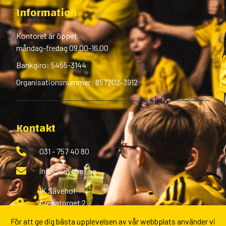
Information
Kontoret är öppet
måndag-fredag 09.00-16.00
Bankgiro: 5455-3144
Organisationsnummer: 857202-3912
Kontakt
031 - 757 40 80
info@savehof.se
IK Sävehof
Arenatorget 2
433 38 Partille
För att ge dig bästa upplevelsen av vår webbplats använder vi