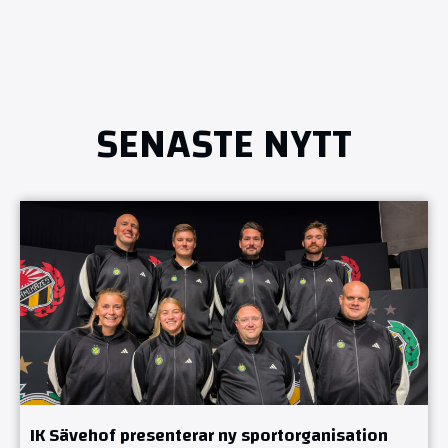
SENASTE NYTT
IK Sävehof presenterar ny sportorganisation