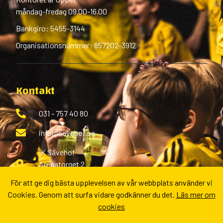
måndag-fredag 09.00-16.00
Bankgiro: 5455-3144
Organisationsnummer: 857202-3912
Kontakt
031 - 757 40 80
info@savehof.se
IK Sävehof
Arenatorget 2
433 38 Partille
För att ge dig bästa upplevelsen av vår webbplats använder vi
Cookies. Genom att surfa vidare godkänner du det.
Läs mer om
Fler kontaktvägar
cookies