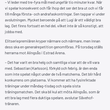
– Vi leder med tre-fyra mål med ungefär tio minuter kvar. När
vi spelar konsekvent och får ihop det ser det bra ut och vi får
till många första- och andrafaskontringar. Sen tappar vi under
avslutningen. Mycket beroende på att Lugi är ett väldigt bra
lag. Det finns fortsatt en hel del, vilket inte är så konstigt, att
jobba med.
Elitseriepremiären kryper närmare och närmare, men innan
dess ska en generalrepetition genomföras. På torsdag ställs
herrarna mot Alingsås i Estrad Arena.
– Det har varit en bra helg och samtliga visar att de vill vara
med. Sebastian (Karlsson), förkyld och febrig, är den enda
som inte spelat något under de två matcherna. Det blir hård
konkurrens om platserna. Vi kommer att ha fysinriktade
träningar under måndag-tisdag och spela sista
träningsmatchen. Det ska bli kul att möta Alingsås, som är
ett bra lag med flera duktiga spelare, avslutar Sävehof-
tränaren.