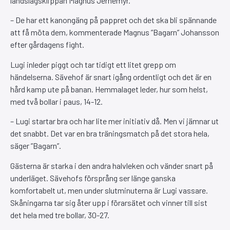
landslagsklippan Magnus Jernemyr.
– De har ett kanongäng på pappret och det ska bli spännande
att få möta dem, kommenterade Magnus ”Bagarn” Johansson
efter gårdagens fight.
Lugi inleder piggt och tar tidigt ett litet grepp om
händelserna. Sävehof är snart igång ordentligt och det är en
hård kamp ute på banan. Hemmalaget leder, hur som helst,
med två bollar i paus, 14-12.
– Lugi startar bra och har lite mer initiativ då. Men vi jämnar ut
det snabbt. Det var en bra träningsmatch på det stora hela,
säger ”Bagarn”.
Gästerna är starka i den andra halvleken och vänder snart på
underläget. Sävehofs försprång ser länge ganska
komfortabelt ut, men under slutminuterna är Lugi vassare.
Skåningarna tar sig åter upp i förarsätet och vinner till sist
det hela med tre bollar, 30-27.