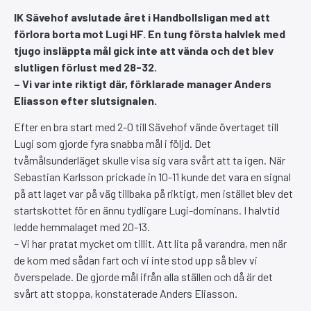
IK Sävehof avslutade året i Handbollsligan med att
förlora borta mot Lugi HF. En tung första halvlek med
tjugo insläppta mål gick inte att vända och det blev
slutligen förlust med 28-32.
– Vi var inte riktigt där, förklarade manager Anders
Eliasson efter slutsignalen.
Efter en bra start med 2-0 till Sävehof vände övertaget till
Lugi som gjorde fyra snabba mål i följd. Det
tvåmålsunderläget skulle visa sig vara svårt att ta igen. När
Sebastian Karlsson prickade in 10-11 kunde det vara en signal
på att laget var på väg tillbaka på riktigt, men istället blev det
startskottet för en ännu tydligare Lugi-dominans. I halvtid
ledde hemmalaget med 20-13.
– Vi har pratat mycket om tillit. Att lita på varandra, men när
de kom med sådan fart och vi inte stod upp så blev vi
överspelade. De gjorde mål ifrån alla ställen och då är det
svårt att stoppa, konstaterade Anders Eliasson.