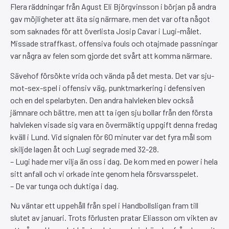
Flera räddningar från Agust Eli Björgvinsson i början på andra
gav möjligheter att äta sig närmare, men det var ofta något
som saknades för att överlista Josip Cavar i Lugi-målet.
Missade straffkast, offensiva fouls och otajmade passningar
var några av felen som gjorde det svårt att komma närmare.
Sävehof försökte vrida och vända på det mesta. Det var sju-
mot-sex-spel i offensiv väg, punktmarkering i defensiven
och en del spelarbyten. Den andra halvleken blev också
jämnare och bättre, men att ta igen sju bollar från den första
halvleken visade sig vara en övermäktig uppgift denna fredag
kväll i Lund. Vid signalen för 60 minuter var det fyra mål som
skiljde lagen åt och Lugi segrade med 32-28.
– Lugi hade mer vilja än oss i dag. De kom med en power i hela
sitt anfall och vi orkade inte genom hela försvarsspelet.
– De var tunga och duktiga i dag.
Nu väntar ett uppehåll från spel i Handbollsligan fram till
slutet av januari. Trots förlusten pratar Eliasson om vikten av