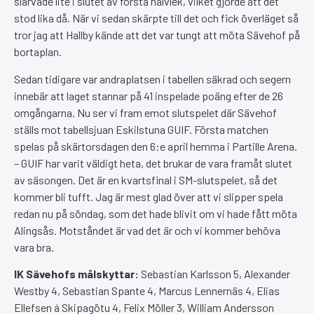
slarvade lite i slutet av första halvlek, vilket gjorde att det
stod lika då. När vi sedan skärpte till det och fick överläget så
tror jag att Hallby kände att det var tungt att möta Sävehof på
bortaplan.
Sedan tidigare var andraplatsen i tabellen säkrad och segern
innebär att laget stannar på 41 inspelade poäng efter de 26
omgångarna. Nu ser vi fram emot slutspelet där Sävehof
ställs mot tabellsjuan Eskilstuna GUIF. Första matchen
spelas på skärtorsdagen den 6:e april hemma i Partille Arena.
– GUIF har varit väldigt heta, det brukar de vara framåt slutet
av säsongen. Det är en kvartsfinal i SM-slutspelet, så det
kommer bli tufft. Jag är mest glad över att vi slipper spela
redan nu på söndag, som det hade blivit om vi hade fått möta
Alingsås. Motståndet är vad det är och vi kommer behöva
vara bra.
IK Sävehofs målskyttar:
Sebastian Karlsson 5, Alexander
Westby 4, Sebastian Spante 4, Marcus Lennernäs 4, Elias
Ellefsen á Skipagötu 4, Felix Möller 3, William Andersson