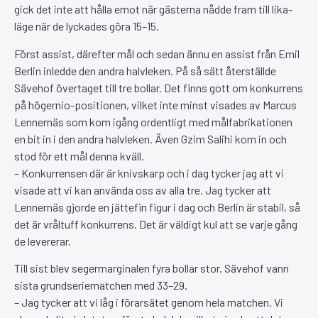
gick det inte att hålla emot när gästerna nådde fram till lika-
läge när de lyckades göra 15–15.
Först assist, därefter mål och sedan ännu en assist från Emil
Berlin inledde den andra halvleken. På så sätt återställde
Sävehof övertaget till tre bollar. Det finns gott om konkurrens
på högernio-positionen, vilket inte minst visades av Marcus
Lennernäs som kom igång ordentligt med målfabrikationen
en bit in i den andra halvleken. Även Gzim Salihi kom in och
stod för ett mål denna kväll.
– Konkurrensen där är knivskarp och i dag tycker jag att vi
visade att vi kan använda oss av alla tre. Jag tycker att
Lennernäs gjorde en jättefin figur i dag och Berlin är stabil, så
det är vråltuff konkurrens. Det är väldigt kul att se varje gång
de levererar.
Till sist blev segermarginalen fyra bollar stor. Sävehof vann
sista grundseriematchen med 33–29.
– Jag tycker att vi låg i förarsätet genom hela matchen. Vi