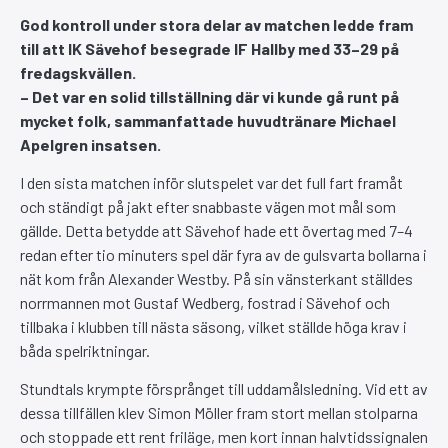
God kontroll under stora delar av matchen ledde fram
till att IK Sävehof besegrade IF Hallby med 33–29 på
fredagskvällen.
– Det var en solid tillställning där vi kunde gå runt på
mycket folk, sammanfattade huvudtränare Michael
Apelgren insatsen.
I den sista matchen inför slutspelet var det full fart framåt
och ständigt på jakt efter snabbaste vägen mot mål som
gällde. Detta betydde att Sävehof hade ett övertag med 7–4
redan efter tio minuters spel där fyra av de gulsvarta bollarna i
nät kom från Alexander Westby. På sin vänsterkant ställdes
norrmannen mot Gustaf Wedberg, fostrad i Sävehof och
tillbaka i klubben till nästa säsong, vilket ställde höga krav i
båda spelriktningar.
Stundtals krympte försprånget till uddamålsledning. Vid ett av
dessa tillfällen klev Simon Möller fram stort mellan stolparna
och stoppade ett rent friläge, men kort innan halvtidssignalen