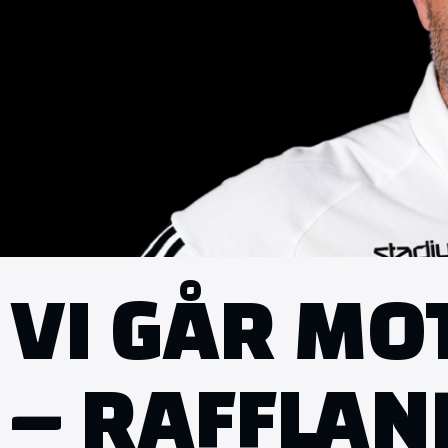
VI GÅR MO
– RAFFLAN