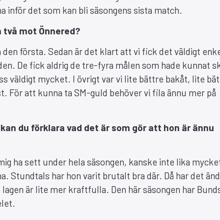
 inför det som kan bli säsongens sista match.
ch två mot Önnered?
den första. Sedan är det klart att vi fick det väldigt enke
en. De fick aldrig de tre-fyra målen som hade kunnat s
väldigt mycket. I övrigt var vi lite bättre bakåt, lite bä
st. För att kunna ta SM-guld behöver vi fila ännu mer på
kan du förklara vad det är som gör att hon är ännu
 mig ha sett under hela säsongen, kanske inte lika mycket
Stundtals har hon varit brutalt bra där. Då har det änd
e lagen är lite mer kraftfulla. Den här säsongen har Bun
let.