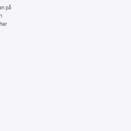
an på
m
har