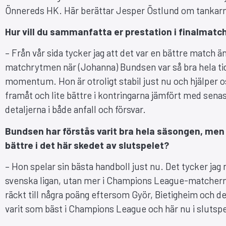
Önnereds HK. Här berättar Jesper Östlund om tankarna
Hur vill du sammanfatta er prestation i finalmat
– Från vår sida tycker jag att det var en bättre match än 
matchrytmen när (Johanna) Bundsen var så bra hela tid
momentum. Hon är otroligt stabil just nu och hjälper oss 
framåt och lite bättre i kontringarna jämfört med sena
detaljerna i både anfall och försvar.
Bundsen har förstås varit bra hela säsongen, men 
bättre i det här skedet av slutspelet?
– Hon spelar sin bästa handboll just nu. Det tycker jag
svenska ligan, utan mer i Champions League-matcherna. 
räckt till några poäng eftersom Györ, Bietigheim och d
varit som bäst i Champions League och här nu i slutspe