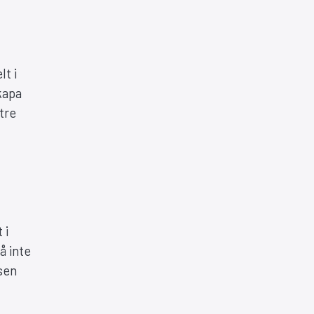
lt i
kapa
ttre
 i
å inte
dsen