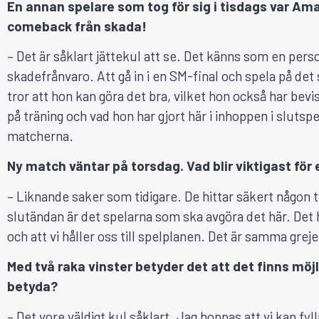
En annan spelare som tog för sig i tisdags var Am
comeback från skada!
– Det är såklart jättekul att se. Det känns som en pers
skadefrånvaro. Att gå in i en SM-final och spela på det 
tror att hon kan göra det bra, vilket hon också har bevis
på träning och vad hon har gjort här i inhoppen i slutspel
matcherna.
Ny match väntar på torsdag. Vad blir viktigast för
– Liknande saker som tidigare. De hittar säkert någon t
slutändan är det spelarna som ska avgöra det här. Det 
och att vi håller oss till spelplanen. Det är samma grej
Med två raka vinster betyder det att det finns mö
betyda?
– Det vore väldigt kul såklart. Jag hoppas att vi kan fy