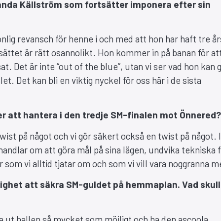
anda Källström som fortsätter imponera efter sin
onlig revansch för henne i och med att hon har haft tre år
sättet är rätt osannolikt. Hon kommer in på banan för att
at. Det är inte “out of the blue”, utan vi ser vad hon kan 
et. Det kan bli en viktig nyckel för oss här i de sista
 er att hantera i den tredje SM-finalen mot Önnered?
wist på något och vi gör säkert också en twist på något. I
handlar om att göra mål på sina lägen, undvika tekniska f
er som vi alltid tjatar om och som vi vill vara noggranna m
jlighet att säkra SM-guldet på hemmaplan. Vad skull
lla ut hallen så mycket som möjligt och ha den ascoola