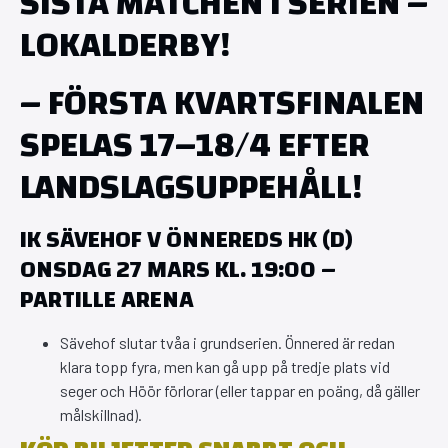
SISTA MATCHEN I SERIEN –
LOKALDERBY!
–
FÖRSTA KVARTSFINALEN
SPELAS 17–18/4 EFTER
LANDSLAGSUPPEHÅLL!
IK SÄVEHOF V ÖNNEREDS HK (D)
ONSDAG 27 MARS KL. 19:00 –
PARTILLE ARENA
Sävehof slutar tvåa i grundserien. Önnered är redan
klara topp fyra, men kan gå upp på tredje plats vid
seger och Höör förlorar (eller tappar en poäng, då gäller
målskillnad).