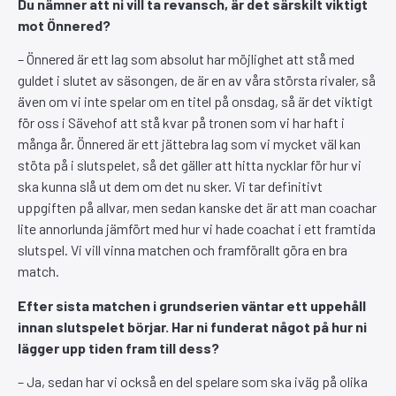
Du nämner att ni vill ta revansch, är det särskilt viktigt
mot Önnered?
– Önnered är ett lag som absolut har möjlighet att stå med
guldet i slutet av säsongen, de är en av våra största rivaler, så
även om vi inte spelar om en titel på onsdag, så är det viktigt
för oss i Sävehof att stå kvar på tronen som vi har haft i
många år. Önnered är ett jättebra lag som vi mycket väl kan
stöta på i slutspelet, så det gäller att hitta nycklar för hur vi
ska kunna slå ut dem om det nu sker. Vi tar definitivt
uppgiften på allvar, men sedan kanske det är att man coachar
lite annorlunda jämfört med hur vi hade coachat i ett framtida
slutspel. Vi vill vinna matchen och framförallt göra en bra
match.
Efter sista matchen i grundserien väntar ett uppehåll
innan slutspelet börjar. Har ni funderat något på hur ni
lägger upp tiden fram till dess?
– Ja, sedan har vi också en del spelare som ska iväg på olika