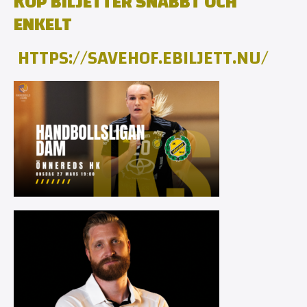
KÖP BILJETTER SNABBT OCH
ENKELT
HTTPS://
SAVEHOF.EBILJETT.NU/