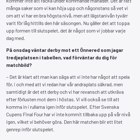
kommer inte att räcka under kommande månader. Det är rätt
många saker som vi kan höja upp och någonstans så vet vi
om att vi har en bra högsta nivå, men att lägstanivån tyvärr
varit för låg hittills den här säsongen. Nu gäller det att toppa
upp formen till slutspelet, det är något som vi jobbar varje
dag med.
På onsdag väntar derby mot ett Önnered som jagar
tredjeplatsen i tabellen, vad förväntar du dig för
matchbild?
– Det är klart att man kan säga att vi inte har något att spela
för, i och med att vi redan har vår andraplats säkrad, men
samtidigt är det ett derby och vi har revansch att utkräva
efter förlusten mot dem i höstas. Vi vill också se till att
komma in i rullarna igen inför slutspelet. Efter Svenska
Cupens Final Four har vi inte kommit tillbaka upp på vår nivå
igen, vilket vi behöver göra. Den här matchen blir ett litet
genrep inför slutspelet.