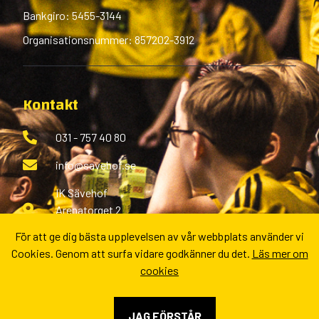
Bankgiro: 5455-3144
Organisationsnummer: 857202-3912
Kontakt
031 - 757 40 80
info@savehof.se
IK Sävehof
Arenatorget 2
433 38 Partille
För att ge dig bästa upplevelsen av vår webbplats använder vi
Cookies. Genom att surfa vidare godkänner du det.
Läs mer om
Fler kontaktvägar
cookies
JAG FÖRSTÅR