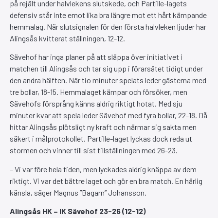
på rejält under halvlekens slutskede, och Partille-lagets
defensiv står inte emot lika bra längre mot ett hårt kämpande
hemmalag. När slutsignalen för den första halvleken ljuder har
Alingsås kvitterat ställningen, 12-12.
Sävehof har inga planer på att släppa över initiativet i
matchen till Alingsås och tar sig upp i förarsätet tidigt under
den andra hälften. När tio minuter spelats leder gästerna med
tre bollar, 18-15. Hemmalaget kämpar och försöker, men
Sävehofs försprång känns aldrig riktigt hotat. Med sju
minuter kvar att spela leder Sävehof med fyra bollar, 22-18. Då
hittar Alingsås plötsligt ny kraft och närmar sig sakta men
säkert i målprotokollet. Partille-laget lyckas dock reda ut
stormen och vinner till sist tillställningen med 26-23.
– Vi var före hela tiden, men lyckades aldrig knäppa av dem
riktigt. Vi var det bättre laget och gör en bra match. En härlig
känsla, säger Magnus ”Bagarn” Johansson.
Alingsås HK – IK Sävehof 23-26 (12-12)