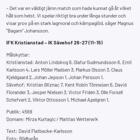
– Det var en väldigt jämn match som hade kunnat gå åt vilket
håll som helst. Vi spelar riktigt bra under långa stunder och
visar prov på en stark lagmoral och kämpaglöd, säger Magnus
”Bagarn” Johansson.
IFK Kristianstad – IK Sävehof 26-27 (11-15)
Målskyttar:
Kristianstad: Anton Lindskog 6, Olafur Gudmundsson 6, Emil
Karlsson 4, Lars Möller Madsen 3, Markus Olsson 3, Claus
Kjeldgaard 2, Johan Jepson 1, Johan Persson 1.
Sävehof: Kristian Bliznac 7, Kent Robin Tönnesen 6, David
Florander 3, Jesper Nielsen 3, Victor Fridén 3, Olle Forsell
Schefvert 2, Viktor Ottosson 1, Michael Apelgren 1.
Publik: 4569
Domare: Mirza Kurtagic / Mattias Wetterwik
Text: David Flatbacke-Karlsson
Foto: Bildbyrån