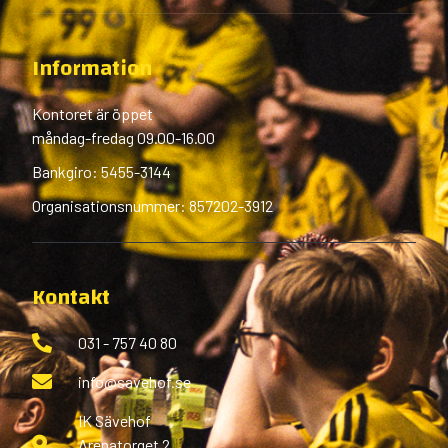
Information
Kontoret är öppet
måndag-fredag 09.00-16.00
Bankgiro: 5455-3144
Organisationsnummer: 857202-3912
Kontakt
031 - 757 40 80
info@savehof.se
IK Sävehof
Arenatorget 2