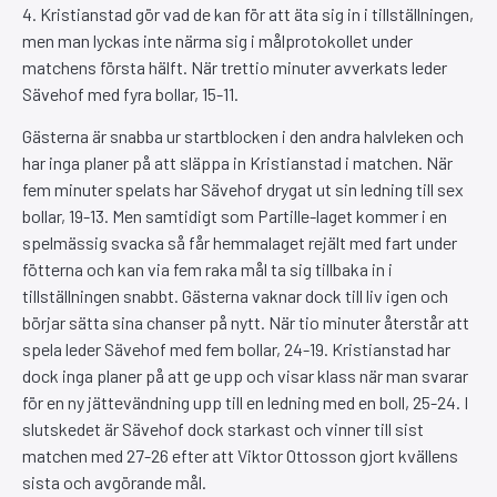
4. Kristianstad gör vad de kan för att äta sig in i tillställningen,
men man lyckas inte närma sig i målprotokollet under
matchens första hälft. När trettio minuter avverkats leder
Sävehof med fyra bollar, 15-11.
Gästerna är snabba ur startblocken i den andra halvleken och
har inga planer på att släppa in Kristianstad i matchen. När
fem minuter spelats har Sävehof drygat ut sin ledning till sex
bollar, 19-13. Men samtidigt som Partille-laget kommer i en
spelmässig svacka så får hemmalaget rejält med fart under
fötterna och kan via fem raka mål ta sig tillbaka in i
tillställningen snabbt. Gästerna vaknar dock till liv igen och
börjar sätta sina chanser på nytt. När tio minuter återstår att
spela leder Sävehof med fem bollar, 24-19. Kristianstad har
dock inga planer på att ge upp och visar klass när man svarar
för en ny jättevändning upp till en ledning med en boll, 25-24. I
slutskedet är Sävehof dock starkast och vinner till sist
matchen med 27-26 efter att Viktor Ottosson gjort kvällens
sista och avgörande mål.