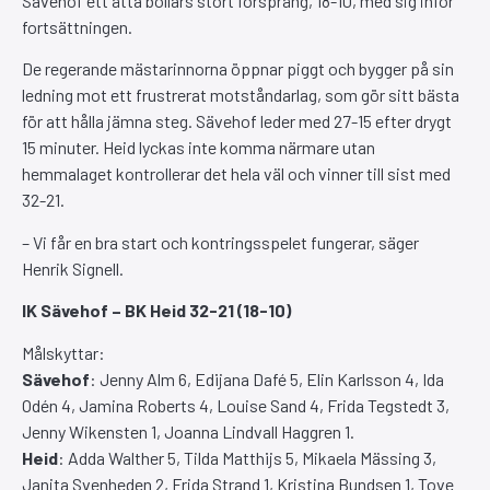
Sävehof ett åtta bollars stort försprång, 18-10, med sig inför
fortsättningen.
De regerande mästarinnorna öppnar piggt och bygger på sin
ledning mot ett frustrerat motståndarlag, som gör sitt bästa
för att hålla jämna steg. Sävehof leder med 27-15 efter drygt
15 minuter. Heid lyckas inte komma närmare utan
hemmalaget kontrollerar det hela väl och vinner till sist med
32-21.
– Vi får en bra start och kontringsspelet fungerar, säger
Henrik Signell.
IK Sävehof – BK Heid 32-21 (18-10)
Målskyttar:
Sävehof
: Jenny Alm 6, Edijana Dafé 5, Elin Karlsson 4, Ida
Odén 4, Jamina Roberts 4, Louise Sand 4, Frida Tegstedt 3,
Jenny Wikensten 1, Joanna Lindvall Haggren 1.
Heid
: Adda Walther 5, Tilda Matthijs 5, Mikaela Mässing 3,
Janita Svenheden 2, Frida Strand 1, Kristina Bundsen 1, Tove