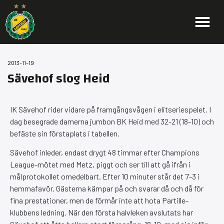
2013-11-19
Sävehof slog Heid
IK Sävehof rider vidare på framgångsvågen i elitseriespelet. I
dag besegrade damerna jumbon BK Heid med 32-21 (18-10) och
befäste sin förstaplats i tabellen.
Sävehof inleder, endast drygt 48 timmar efter Champions
League-mötet med Metz, piggt och ser till att gå ifrån i
målprotokollet omedelbart. Efter 10 minuter står det 7-3 i
hemmafavör. Gästerna kämpar på och svarar då och då för
fina prestationer, men de förmår inte att hota Partille-
klubbens ledning. När den första halvleken avslutats har