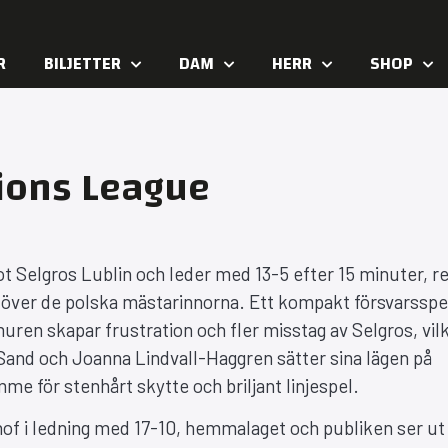
R
BILJETTER
DAM
HERR
SHOP
ions League
elgros Lublin och leder med 13-5 efter 15 minuter, r
a över de polska mästarinnorna. Ett kompakt försvarsspe
en skapar frustration och fler misstag av Selgros, vil
Sand och Joanna Lindvall-Haggren sätter sina lägen på
me för stenhårt skytte och briljant linjespel.
hof i ledning med 17-10, hemmalaget och publiken ser u