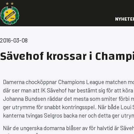
NYHETE
2016-03-08
Sävehof krossar i Champ
Damerna chocköppnar Champions League matchen mot S
där ser man att IK Sävehof har bestämt sig för att kör
Johanna Bundsen räddar det mesta som smiter förbi mur
ger utrymme för snabbt kontringsspel. När både Loui 
kanterna tvingas Selgros backa ner och detta ger utrym
När de ungerska domarna blåser av för halvtid är Säve