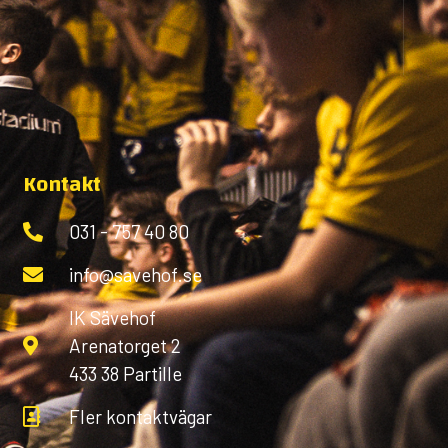
Kontakt
031 - 757 40 80
info@savehof.se
IK Sävehof
Arenatorget 2
433 38 Partille
Fler kontaktvägar