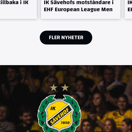
llbaka i IK
IK Sävehofs motståndare i
I
EHF European League Men
E
FLER NYHETER