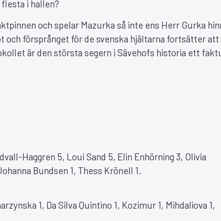
flesta i hallen?
taktpinnen och spelar Mazurka så inte ens Herr Gurka hin
t och försprånget för de svenska hjältarna fortsätter att
ollet är den största segern i Sävehofs historia ett fak
all-Haggren 5, Loui Sand 5, Elin Enhörning 3, Olivia
 Johanna Bundsen 1, Thess Krönell 1.
rzynska 1, Da Silva Quintino 1, Kozimur 1, Mihdaliova 1,