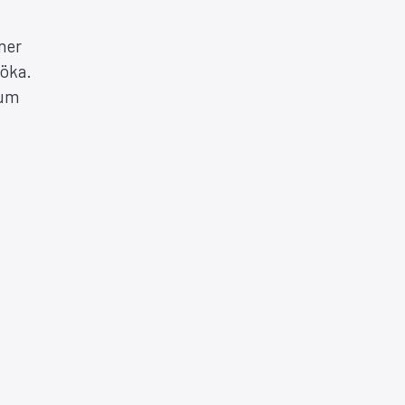
ner
 öka.
tum