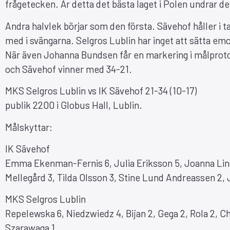
frågetecken. Är detta det bästa laget i Polen undrar de 
Andra halvlek börjar som den första. Sävehof håller i 
med i svängarna. Selgros Lublin har inget att sätta emo
När även Johanna Bundsen får en markering i målprotok
och Sävehof vinner med 34-21.
MKS Selgros Lublin vs IK Sävehof 21-34 (10-17)
publik 2200 i Globus Hall, Lublin.
Målskyttar:
IK Sävehof
Emma Ekenman-Fernis 6, Julia Eriksson 5, Joanna Lindv
Mellegård 3, Tilda Olsson 3, Stine Lund Andreassen 2,
MKS Selgros Lublin
Repelewska 6, Niedzwiedz 4, Bijan 2, Gega 2, Rola 2, Cha
Szarawaga 1