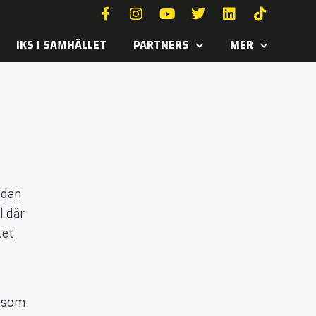
IKS I SAMHÄLLET
PARTNERS
MER
edan
l där
ket
t som