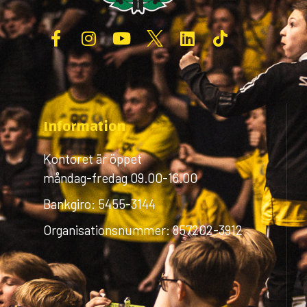
Information
Kontoret är öppet
måndag-fredag 09.00-16.00
Bankgiro: 5455-3144
Organisationsnummer: 857202-3912