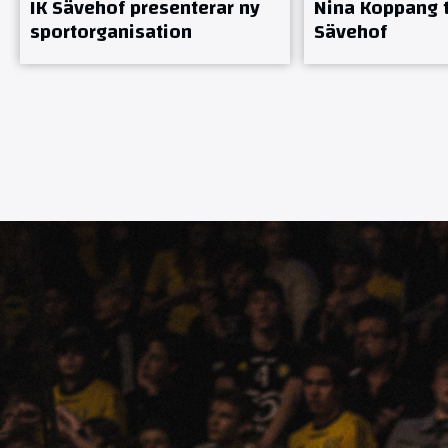
IK Sävehof presenterar ny
Nina Koppang ti
sportorganisation
Sävehof