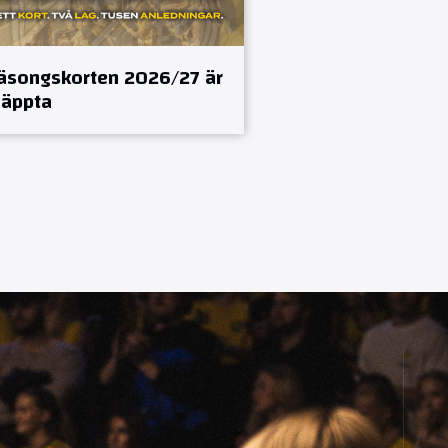
äsongskorten 2026/27 är
läppta