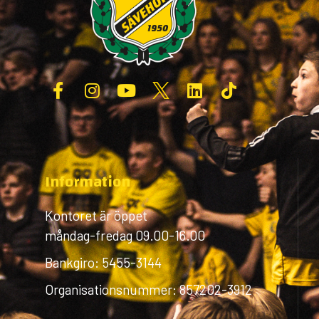
Information
Kontoret är öppet
måndag-fredag 09.00-16.00
Bankgiro: 5455-3144
Organisationsnummer: 857202-3912