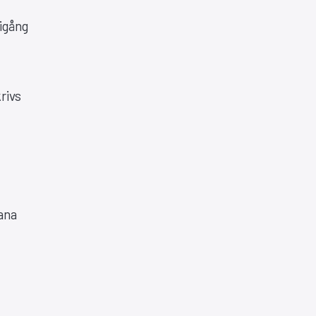
igång
rivs
ana