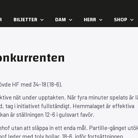
R
BILJETTER
DAM
HERR
SHOP
onkurrenten
övde HF med 34-18 (18-6).
ektive nät under upptakten. När fyra minuter spelats är l
d, tag i initiativet fullständigt. Hemmalaget är effektiva
n är ställningen 12-6 i gulsvart favör.
hof utan att släppa in ett enda mål. Partille-gänget utö
hof leder med tolv bollar, 18-6, inför fortsättningen.