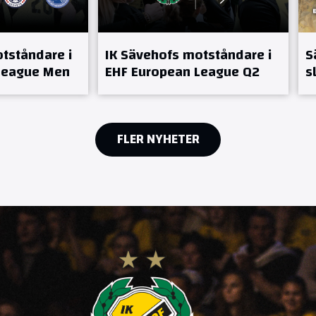
tståndare i
IK Sävehofs motståndare i
S
League Men
EHF European League Q2
s
FLER NYHETER