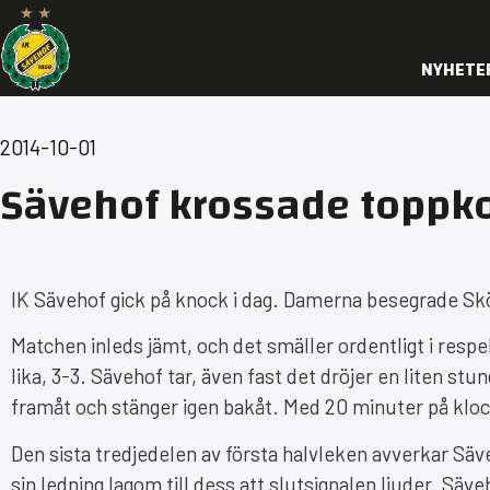
NYHETE
2014-10-01
Sävehof krossade toppk
IK Sävehof gick på knock i dag. Damerna besegrade Sk
Matchen inleds jämt, och det smäller ordentligt i resp
lika, 3-3. Sävehof tar, även fast det dröjer en liten stun
framåt och stänger igen bakåt. Med 20 minuter på klocka
Den sista tredjedelen av första halvleken avverkar Säve
sin ledning lagom till dess att slutsignalen ljuder. Säve