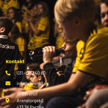
Kontakt
031 - 757 40 80
info@savehof.se
IK Sävehof
Arenatorget 2
433 38 Partille