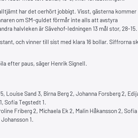
lltjämt har det oerhört jobbigt. Visst, gästerna kommer 
naren om SM-guldet förmår inte alls att avstyra
ndra halvleken är Sävehof-ledningen 13 mål stor, 28-15.
t, och vinner till sist med klara 16 bollar. Siffrorna sk
abila efter paus, säger Henrik Signell.
, Louise Sand 3, Birna Berg 2, Johanna Forsberg 2, Edij
1, Sofia Tegstedt 1.
line Friberg 2, Michaela Ek 2, Malin Håkansson 2, Sofia
a Johansson 1.