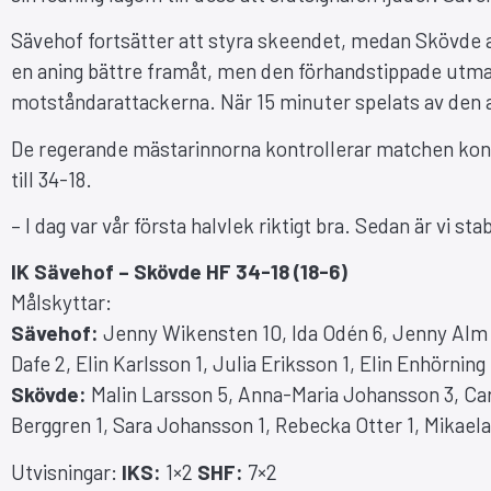
Sävehof fortsätter att styra skeendet, medan Skövde a
en aning bättre framåt, men den förhandstippade utma
motståndarattackerna. När 15 minuter spelats av den a
De regerande mästarinnorna kontrollerar matchen konstan
till 34-18.
– I dag var vår första halvlek riktigt bra. Sedan är vi st
IK Sävehof – Skövde HF 34-18 (18-6)
Målskyttar:
Sävehof:
Jenny Wikensten 10, Ida Odén 6, Jenny Alm 5
Dafe 2, Elin Karlsson 1, Julia Eriksson 1, Elin Enhörning 
Skövde:
Malin Larsson 5, Anna-Maria Johansson 3, Caro
Berggren 1, Sara Johansson 1, Rebecka Otter 1, Mikael
Utvisningar:
IKS:
1×2
SHF:
7×2