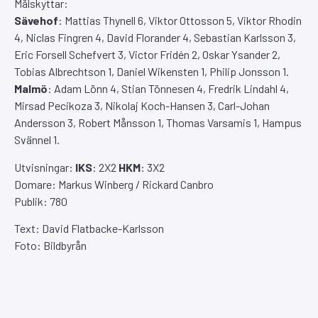
Målskyttar:
Sävehof
: Mattias Thynell 6, Viktor Ottosson 5, Viktor Rhodin
4, Niclas Fingren 4, David Florander 4, Sebastian Karlsson 3,
Eric Forsell Schefvert 3, Victor Fridén 2, Oskar Ysander 2,
Tobias Albrechtson 1, Daniel Wikensten 1, Philip Jonsson 1.
Malmö
: Adam Lönn 4, Stian Tönnesen 4, Fredrik Lindahl 4,
Mirsad Pecikoza 3, Nikolaj Koch-Hansen 3, Carl-Johan
Andersson 3, Robert Månsson 1, Thomas Varsamis 1, Hampus
Svännel 1.
Utvisningar:
IKS
: 2X2
HKM
: 3X2
Domare: Markus Winberg / Rickard Canbro
Publik: 780
Text: David Flatbacke-Karlsson
Foto: Bildbyrån