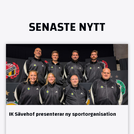
SENASTE NYTT
IK Sävehof presenterar ny sportorganisation