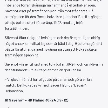
inte länge förrän skåningarna hamnar på efterkälken igen.
Sävehof öser på framåt och kör ifrån motståndarna. Då
slutsignalen för den första halvleken ljuder har Partille-gänget
ett sju bollars stort försprång, 19-12, med sig inför
fortsättningen.
Sävehof ökar tidigt på ledningen och det är egentligen aldrig
något snack om vilket lag som är bäst i dag. Gästerna gör sitt
bästa för att hänga med i svängarna utan att lyckas skaka
fram någon spänning.
Sävehof vinner till sist med tolv bollar, 36-24, och kan kliva in i
det stundande SM-slutspelet med en god känsla.
– Vi gick in för att ha roligt ute på banan och göra en bra
match. Det lyckades vi med, säger Magnus ”Bagarn”
Johansson.
IK Sävehof – HK Malmö 36-24 (19-12)