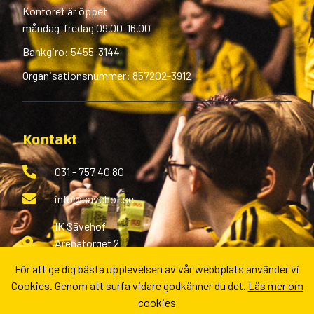
Kontoret är öppet
måndag-fredag 09.00-16.00
Bankgiro: 5455-3144
Organisationsnummer: 857202-3912
Kontakt
031 - 757 40 80
info@savehof.se
IK Sävehof
Arenatorget 2
433 38 Partille
För att ge dig bästa upplevelsen av vår webbplats använder vi
Cookies. Genom att surfa vidare godkänner du det.
Läs mer om
Fler kontaktvägar
cookies