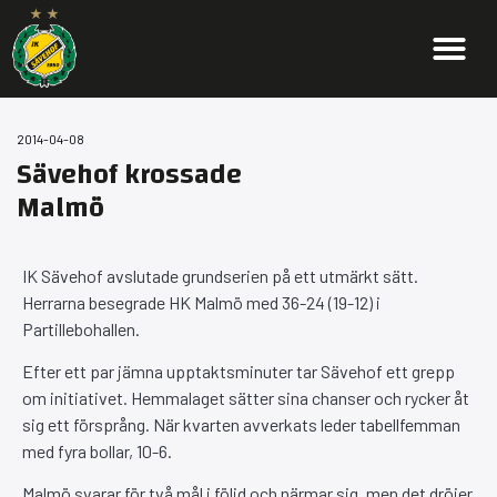
2014-04-08
Sävehof krossade
Malmö
IK Sävehof avslutade grundserien på ett utmärkt sätt.
Herrarna besegrade HK Malmö med 36-24 (19-12) i
Partillebohallen.
Efter ett par jämna upptaktsminuter tar Sävehof ett grepp
om initiativet. Hemmalaget sätter sina chanser och rycker åt
sig ett försprång. När kvarten avverkats leder tabellfemman
med fyra bollar, 10-6.
Malmö svarar för två mål i följd och närmar sig, men det dröjer