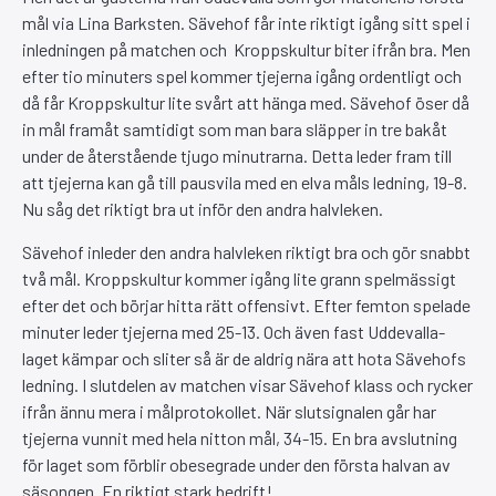
mål via Lina Barksten. Sävehof får inte riktigt igång sitt spel i
inledningen på matchen och Kroppskultur biter ifrån bra. Men
efter tio minuters spel kommer tjejerna igång ordentligt och
då får Kroppskultur lite svårt att hänga med. Sävehof öser då
in mål framåt samtidigt som man bara släpper in tre bakåt
under de återstående tjugo minutrarna. Detta leder fram till
att tjejerna kan gå till pausvila med en elva måls ledning, 19-8.
Nu såg det riktigt bra ut inför den andra halvleken.
Sävehof inleder den andra halvleken riktigt bra och gör snabbt
två mål. Kroppskultur kommer igång lite grann spelmässigt
efter det och börjar hitta rätt offensivt. Efter femton spelade
minuter leder tjejerna med 25-13. Och även fast Uddevalla-
laget kämpar och sliter så är de aldrig nära att hota Sävehofs
ledning. I slutdelen av matchen visar Sävehof klass och rycker
ifrån ännu mera i målprotokollet. När slutsignalen går har
tjejerna vunnit med hela nitton mål, 34-15. En bra avslutning
för laget som förblir obesegrade under den första halvan av
säsongen. En riktigt stark bedrift!