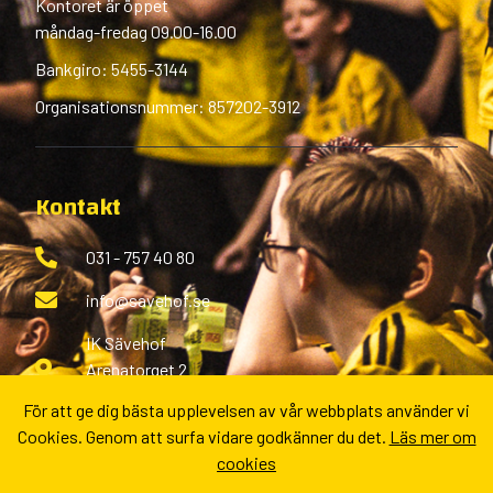
Kontoret är öppet
måndag-fredag 09.00-16.00
Bankgiro: 5455-3144
Organisationsnummer: 857202-3912
Kontakt
031 - 757 40 80
info@savehof.se
IK Sävehof
Arenatorget 2
433 38 Partille
För att ge dig bästa upplevelsen av vår webbplats använder vi
Cookies. Genom att surfa vidare godkänner du det.
Läs mer om
Fler kontaktvägar
cookies