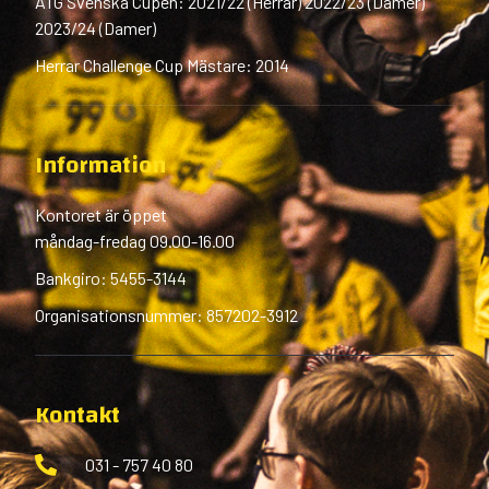
ATG Svenska Cupen: 2021/22 (Herrar) 2022/23 (Damer)
2023/24 (Damer)
Herrar Challenge Cup Mästare: 2014
Information
Kontoret är öppet
måndag-fredag 09.00-16.00
Bankgiro: 5455-3144
Organisationsnummer: 857202-3912
Kontakt
031 - 757 40 80