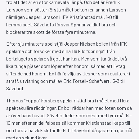
tro att det är en stor karneval vi är på. Och det är Fredrik
Larsson som sätter första målet bakom en annan Larsson
nämligen Jesper Larsson i IFK Kristianstad mål. 1-0 till
hemmalaget. Sävehofs försvar öppnar väldigt bra och
blockerar tre skott de första fyra minuterna.
Efter sju minuters spel stjäl Jesper Nielsen bollen ifrån IFK
spelarna och försöker med sina 118 kilo ”springa” ifrån
bortalagets spelare så gott han kan. Men som tur är det två
lika tunga pjäser som löper efter honom, så med ett livtag
sliter de ned honom. En härlig vilja av Jesper som resulterar i
straff, utvisning och mål av Eric Forsell- Schefvert. 5-3 till
Sävehof.
Thomas ”Foppa” Forsberg spelar riktigt bra i målet med flera
spektakulära räddningar. En boll räddar han med foten som då
är över hans huvud. Sävehof leder som mest med fyra mål 14-
10 men efter en del felpass så kommer Kristianstad ikapp till
och första halvlek slutar 15-14 till Sävehof då gästerna gör mål
med en sekund kvar.