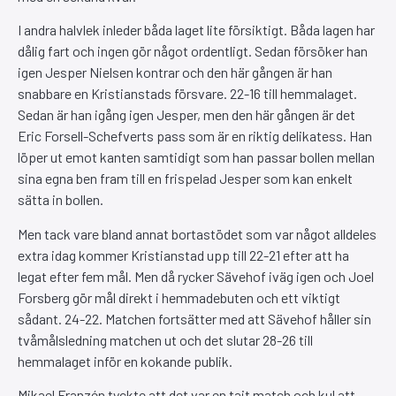
I andra halvlek inleder båda laget lite försiktigt. Båda lagen har
dålig fart och ingen gör något ordentligt. Sedan försöker han
igen Jesper Nielsen kontrar och den här gången är han
snabbare en Kristianstads försvare. 22-16 till hemmalaget.
Sedan är han igång igen Jesper, men den här gången är det
Eric Forsell-Schefverts pass som är en riktig delikatess. Han
löper ut emot kanten samtidigt som han passar bollen mellan
sina egna ben fram till en frispelad Jesper som kan enkelt
sätta in bollen.
Men tack vare bland annat bortastödet som var något alldeles
extra idag kommer Kristianstad upp till 22-21 efter att ha
legat efter fem mål. Men då rycker Sävehof iväg igen och Joel
Forsberg gör mål direkt i hemmadebuten och ett viktigt
sådant. 24-22. Matchen fortsätter med att Sävehof håller sin
tvåmålsledning matchen ut och det slutar 28-26 till
hemmalaget inför en kokande publik.
Mikael Franzén tyckte att det var en tajt match och kul att