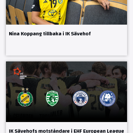
Nina Koppang tillbaka i IK Sävehof
IK Sävehofs motståndare i EHF European League