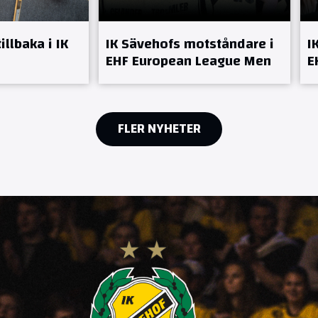
llbaka i IK
IK Sävehofs motståndare i
I
EHF European League Men
E
FLER NYHETER