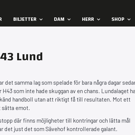
R
BILJETTER
DAM
HERR
SHOP
H43 Lund
. Var det samma lag som spelade för bara några dagar sedan
er H43 som inte hade skuggan av en chans. Lundalaget har
nd handboll utan att riktigt få till resultaten. Mot ett
t sätta emot.
opp där finns möjligheter till kontringar och lätta mål
ar det just det som Sävehof kontrollerade galant.