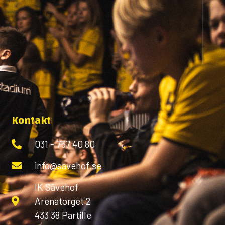
Kontakt
031 - 757 40 80
info@savehof.se
IK Sävehof
Arenatorget 2
433 38 Partille