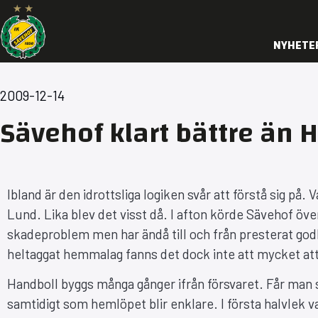
NYHETE
2009-12-14
Sävehof klart bättre än 
Ibland är den idrottsliga logiken svår att förstå sig på
Lund. Lika blev det visst då. I afton körde Sävehof öv
skadeproblem men har ändå till och från presterat godkä
heltaggat hemmalag fanns det dock inte att mycket at
Handboll byggs många gånger ifrån försvaret. Får man st
samtidigt som hemlöpet blir enklare. I första halvlek v