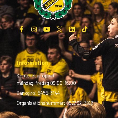
Information
Kontoret är öppet
måndag-fredag 09.00-16.00
Bankgiro: 5455-3144
Organisationsnummer: 857202-3912