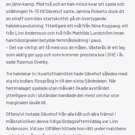
en jämn kamp. Med två och en halv minut kvar att spela och
ställningen 14–13 till Sävehof satte Jamina Roberts dock dit
en straff som blev startskottet på en övertygande
halvleksavslutning. Ytterligare ett mål från Nina Koppang, ett
från Linn Andersson och två från Mathilda Lundström innan
halvtidssignalen betydde femmålsledning i paus.
– Det var viktigt att få med oss de målen. Västerås är ett lag
som aldrig ger upp och som kommer prestera bra i SHE i år,
sade Rasmus Overby.
Tre halvlekar in i kvartsfinalmötet hade Sävehof således med
sig nio bollars försprång in till den sista fjärdedelen. När
hemmalaget spelade utan målvakt ökade avståndet
ytterligare och i slutändan handlade det mest om hur stor
marginalen skulle bli.
Offensivt hotade Sävehof från alla håll och allra främst i
målstatistiken denna tidiga lördagseftermiddag var Linn
Andersson. Vid sex tillfällen hittade hon rätt under matchens