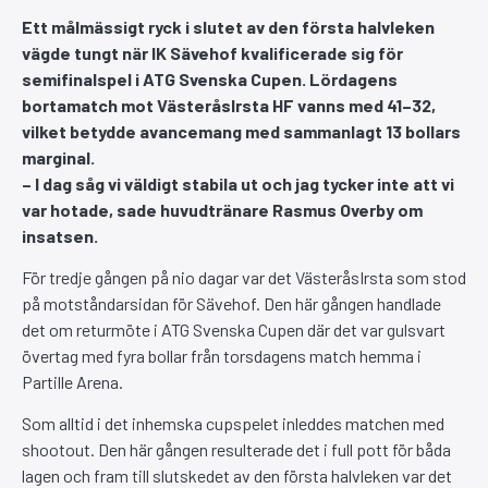
Ett målmässigt ryck i slutet av den första halvleken
vägde tungt när IK Sävehof kvalificerade sig för
semifinalspel i ATG Svenska Cupen. Lördagens
bortamatch mot VästeråsIrsta HF vanns med 41–32,
vilket betydde avancemang med sammanlagt 13 bollars
marginal.
– I dag såg vi väldigt stabila ut och jag tycker inte att vi
var hotade, sade huvudtränare Rasmus Overby om
insatsen.
För tredje gången på nio dagar var det VästeråsIrsta som stod
på motståndarsidan för Sävehof. Den här gången handlade
det om returmöte i ATG Svenska Cupen där det var gulsvart
övertag med fyra bollar från torsdagens match hemma i
Partille Arena.
Som alltid i det inhemska cupspelet inleddes matchen med
shootout. Den här gången resulterade det i full pott för båda
lagen och fram till slutskedet av den första halvleken var det