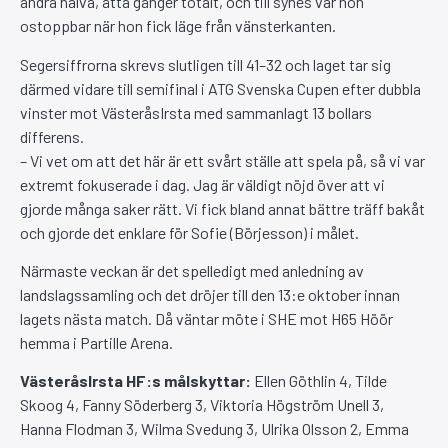
andra halva, åtta gånger totalt, och till synes var hon
ostoppbar när hon fick läge från vänsterkanten.
Segersiffrorna skrevs slutligen till 41–32 och laget tar sig
därmed vidare till semifinal i ATG Svenska Cupen efter dubbla
vinster mot VästeråsIrsta med sammanlagt 13 bollars
differens.
– Vi vet om att det här är ett svårt ställe att spela på, så vi var
extremt fokuserade i dag. Jag är väldigt nöjd över att vi
gjorde många saker rätt. Vi fick bland annat bättre träff bakåt
och gjorde det enklare för Sofie (Börjesson) i målet.
Närmaste veckan är det spelledigt med anledning av
landslagssamling och det dröjer till den 13:e oktober innan
lagets nästa match. Då väntar möte i SHE mot H65 Höör
hemma i Partille Arena.
VästeråsIrsta HF:s målskyttar:
Ellen Göthlin 4, Tilde
Skoog 4, Fanny Söderberg 3, Viktoria Högström Unell 3,
Hanna Flodman 3, Wilma Svedung 3, Ulrika Olsson 2, Emma