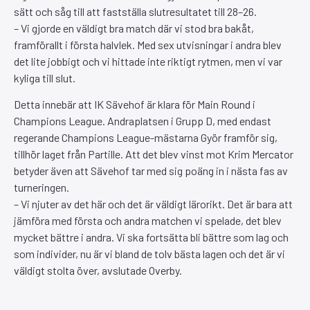
sätt och såg till att fastställa slutresultatet till 28–26.
– Vi gjorde en väldigt bra match där vi stod bra bakåt,
framförallt i första halvlek. Med sex utvisningar i andra blev
det lite jobbigt och vi hittade inte riktigt rytmen, men vi var
kyliga till slut.
Detta innebär att IK Sävehof är klara för Main Round i
Champions League. Andraplatsen i Grupp D, med endast
regerande Champions League-mästarna Györ framför sig,
tillhör laget från Partille. Att det blev vinst mot Krim Mercator
betyder även att Sävehof tar med sig poäng in i nästa fas av
turneringen.
– Vi njuter av det här och det är väldigt lärorikt. Det är bara att
jämföra med första och andra matchen vi spelade, det blev
mycket bättre i andra. Vi ska fortsätta bli bättre som lag och
som individer, nu är vi bland de tolv bästa lagen och det är vi
väldigt stolta över, avslutade Overby.