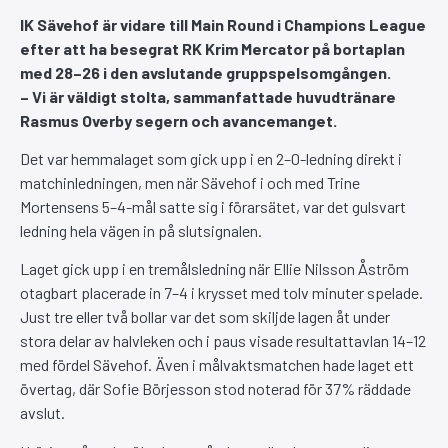
IK Sävehof är vidare till Main Round i Champions League
efter att ha besegrat RK Krim Mercator på bortaplan
med 28–26 i den avslutande gruppspelsomgången.
– Vi är väldigt stolta, sammanfattade huvudtränare
Rasmus Overby segern och avancemanget.
Det var hemmalaget som gick upp i en 2–0-ledning direkt i
matchinledningen, men när Sävehof i och med Trine
Mortensens 5–4-mål satte sig i förarsätet, var det gulsvart
ledning hela vägen in på slutsignalen.
Laget gick upp i en tremålsledning när Ellie Nilsson Åström
otagbart placerade in 7–4 i krysset med tolv minuter spelade.
Just tre eller två bollar var det som skiljde lagen åt under
stora delar av halvleken och i paus visade resultattavlan 14–12
med fördel Sävehof. Även i målvaktsmatchen hade laget ett
övertag, där Sofie Börjesson stod noterad för 37% räddade
avslut.