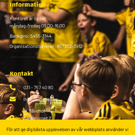
Information
Kontoret är öppet
måndag-fredag 09.00-16.00
Bankgiro: 5455-3144
Organisationsnummer: 857202-3912
Kontakt
031 - 757 40 80
info@savehof.se
IK Sävehof
Arenatorget 2
433 38 Partille
För att ge dig bästa upplevelsen av vår webbplats använder vi