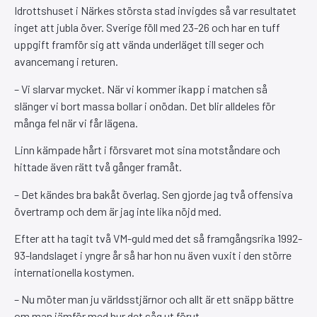
Idrottshuset i Närkes största stad invigdes så var resultatet
inget att jubla över. Sverige föll med 23-26 och har en tuff
uppgift framför sig att vända underläget till seger och
avancemang i returen.
– Vi slarvar mycket. När vi kommer ikapp i matchen så
slänger vi bort massa bollar i onödan. Det blir alldeles för
många fel när vi får lägena.
Linn kämpade hårt i försvaret mot sina motståndare och
hittade även rätt två gånger framåt.
– Det kändes bra bakåt överlag. Sen gjorde jag två offensiva
övertramp och dem är jag inte lika nöjd med.
Efter att ha tagit två VM-guld med det så framgångsrika 1992-
93-landslaget i yngre år så har hon nu även vuxit i den större
internationella kostymen.
– Nu möter man ju världsstjärnor och allt är ett snäpp bättre
om man jämför med hur det såg ut förut.