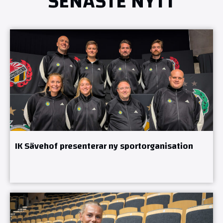
SENASTE NYTT
IK Sävehof presenterar ny sportorganisation